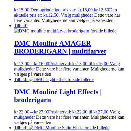
kr.
15,00
Den oprindelige pris var: kr.15,00.
kr.
12,50
Den
aktuelle pris er: kr.12,50.
Vælg muligheder
Dette vare har
flere varianter. Mulighederne kan vælges på varesiden
Tilbud!
DMC Mouliné AMAGER
BRODERIGARN | multifarvet
kr.
13,00
–
kr.
16,00
Prisinterval: kr.13,00 til kr.16,00
Vælg
muligheder
Dette vare har flere varianter. Mulighederne kan
vælges på varesiden
Tilbud!
DMC Mouliné Light Effects |
broderigarn
kr.
22,00
–
kr.
27,00
Prisinterval: kr.22,00 til kr.27,00
Vælg
muligheder
Dette vare har flere varianter. Mulighederne kan
vælges på varesiden
Tilbud!