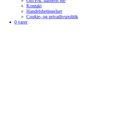
Om Frk. hansens ide
Kontakt
Handelsbetingelser
Cookie- og privatlivspolitik
0 varer