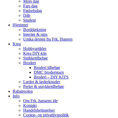
Mors dag
Fars dag
Fødselsdag
Dåb
Student
Hjemmet
Borddækning
Interiør & nips
Unika design fra Frk. Hansen
Krea
Hobbyartikler
Krea DIY-kits
Strikketilbehør
Broderi
Broderi tilbehør
DMC broderigarn
Broderi – DIY KITS
Læder & læderknuder
Perler & smykketilbehør
Rabatreolen
Info
Om Frk. hansens ide
Kontakt
Handelsbetingelser
Cookie- og privatlivspolitik