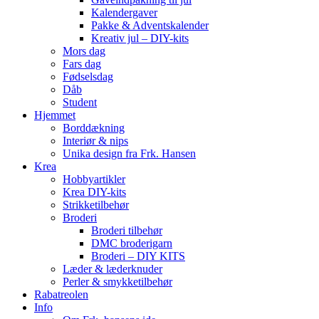
Kalendergaver
Pakke & Adventskalender
Kreativ jul – DIY-kits
Mors dag
Fars dag
Fødselsdag
Dåb
Student
Hjemmet
Borddækning
Interiør & nips
Unika design fra Frk. Hansen
Krea
Hobbyartikler
Krea DIY-kits
Strikketilbehør
Broderi
Broderi tilbehør
DMC broderigarn
Broderi – DIY KITS
Læder & læderknuder
Perler & smykketilbehør
Rabatreolen
Info