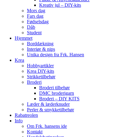
Kreativ jul – DIY-kits
Mors dag
Fars dag
Fødselsdag
Dåb
Student
Hjemmet
Borddækning
Interiør & nips
Unika design fra Frk. Hansen
Krea
Hobbyartikler
Krea DIY-kits
Strikketilbehør
Broderi
Broderi tilbehør
DMC broderigarn
Broderi – DIY KITS
Læder & læderknuder
Perler & smykketilbehør
Rabatreolen
Info
Om Frk. hansens ide
Kontakt