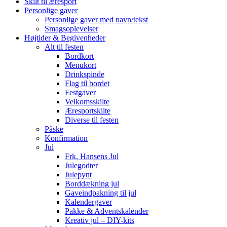
Skilt til æresport
Personlige gaver
Personlige gaver med navn/tekst
Smagsoplevelser
Højtider & Begivenheder
Alt til festen
Bordkort
Menukort
Drinkspinde
Flag til bordet
Festgaver
Velkomsskilte
Æresportskilte
Diverse til festen
Påske
Konfirmation
Jul
Frk. Hansens Jul
Julegodter
Julepynt
Borddækning jul
Gaveindpakning til jul
Kalendergaver
Pakke & Adventskalender
Kreativ jul – DIY-kits