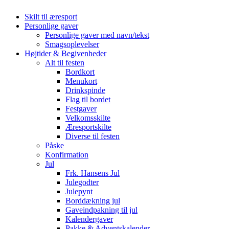
Skilt til æresport
Personlige gaver
Personlige gaver med navn/tekst
Smagsoplevelser
Højtider & Begivenheder
Alt til festen
Bordkort
Menukort
Drinkspinde
Flag til bordet
Festgaver
Velkomsskilte
Æresportskilte
Diverse til festen
Påske
Konfirmation
Jul
Frk. Hansens Jul
Julegodter
Julepynt
Borddækning jul
Gaveindpakning til jul
Kalendergaver
Pakke & Adventskalender