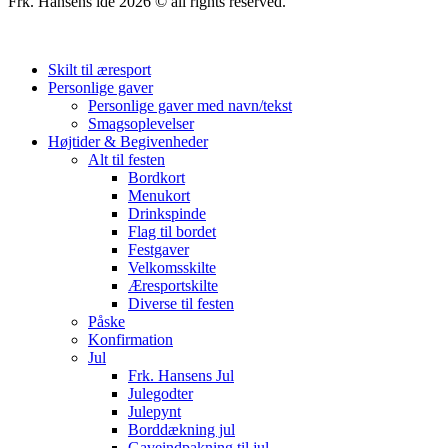
Frk. Hansens ide 2026 © all rights reserved.
Skilt til æresport
Personlige gaver
Personlige gaver med navn/tekst
Smagsoplevelser
Højtider & Begivenheder
Alt til festen
Bordkort
Menukort
Drinkspinde
Flag til bordet
Festgaver
Velkomsskilte
Æresportskilte
Diverse til festen
Påske
Konfirmation
Jul
Frk. Hansens Jul
Julegodter
Julepynt
Borddækning jul
Gaveindpakning til jul