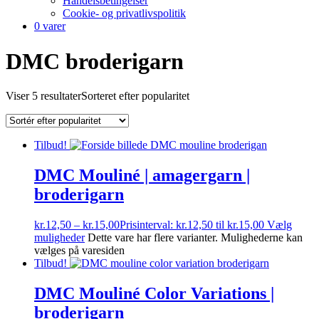
Handelsbetingelser
Cookie- og privatlivspolitik
0 varer
DMC broderigarn
Viser 5 resultater
Sorteret efter popularitet
Tilbud!
DMC Mouliné | amagergarn |
broderigarn
kr.
12,50
–
kr.
15,00
Prisinterval: kr.12,50 til kr.15,00
Vælg
muligheder
Dette vare har flere varianter. Mulighederne kan
vælges på varesiden
Tilbud!
DMC Mouliné Color Variations |
broderigarn