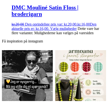
DMC Mouliné Satin Floss |
broderigarn
kr.
20,00
Den oprindelige pris var: kr.20,00.
kr.
16,00
Den
aktuelle pris er: kr.16,00.
Vælg muligheder
Dette vare har
flere varianter. Mulighederne kan vælges på varesiden
Få inspiration på instagram