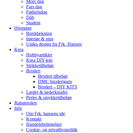
Mors dag
Fars dag
Fødselsdag
Dåb
Student
Hjemmet
Borddækning
Interiør & nips
Unika design fra Frk. Hansen
Krea
Hobbyartikler
Krea DIY-kits
Strikketilbehør
Broderi
Broderi tilbehør
DMC broderigarn
Broderi – DIY KITS
Læder & læderknuder
Perler & smykketilbehør
Rabatreolen
Info
Om Frk. hansens ide
Kontakt
Handelsbetingelser
Cookie- og privatlivspolitik