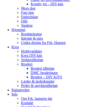
Kreativ jul – DIY-kits
Mors dag
Fars dag
Fødselsdag
Dåb
Student
Hjemmet
Borddækning
Interiør & nips
Unika design fra Frk. Hansen
Krea
Hobbyartikler
Krea DIY-kits
Strikketilbehør
Broderi
Broderi tilbehør
DMC broderigarn
Broderi – DIY KITS
Læder & læderknuder
Perler & smykketilbehør
Rabatreolen
Info
Om Frk. hansens ide
Kontakt