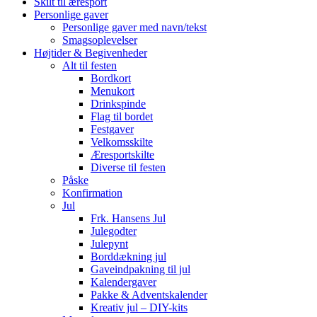
Skilt til æresport
Personlige gaver
Personlige gaver med navn/tekst
Smagsoplevelser
Højtider & Begivenheder
Alt til festen
Bordkort
Menukort
Drinkspinde
Flag til bordet
Festgaver
Velkomsskilte
Æresportskilte
Diverse til festen
Påske
Konfirmation
Jul
Frk. Hansens Jul
Julegodter
Julepynt
Borddækning jul
Gaveindpakning til jul
Kalendergaver
Pakke & Adventskalender
Kreativ jul – DIY-kits