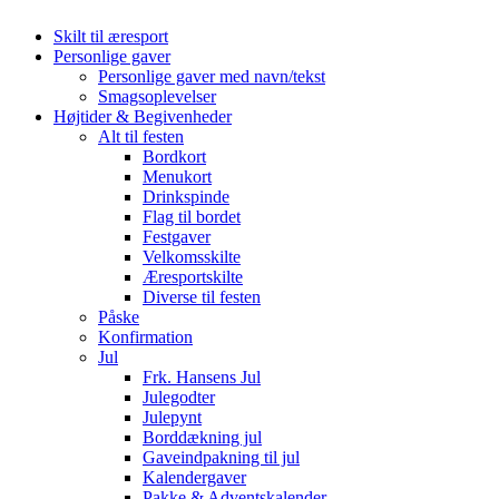
Skilt til æresport
Personlige gaver
Personlige gaver med navn/tekst
Smagsoplevelser
Højtider & Begivenheder
Alt til festen
Bordkort
Menukort
Drinkspinde
Flag til bordet
Festgaver
Velkomsskilte
Æresportskilte
Diverse til festen
Påske
Konfirmation
Jul
Frk. Hansens Jul
Julegodter
Julepynt
Borddækning jul
Gaveindpakning til jul
Kalendergaver
Pakke & Adventskalender