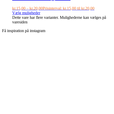
kr.
15,00
–
kr.
20,00
Prisinterval: kr.15,00 til kr.20,00
Vælg muligheder
Dette vare har flere varianter. Mulighederne kan vælges på
varesiden
Få inspiration på instagram