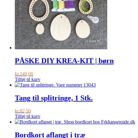
PÅSKE DIY KREA-KIT | børn
kr.
149,00
Tilføj til kurv
Tang til splitringe, 1 Stk.
kr.
82,50
Tilføj til kurv
Bordkort aflangt i træ