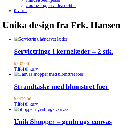
Handelsbetingelser
Cookie- og privatlivspolitik
0 varer
Unika design fra Frk. Hansen
Servietringe i kernelæder – 2 stk.
kr.
80,00
Tilføj til kurv
Strandtaske med blomstret foer
kr.
499,00
Tilføj til kurv
Unik Shopper – genbrugs-canvas