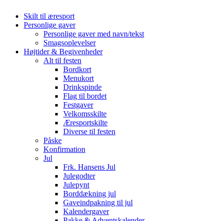
Skilt til æresport
Personlige gaver
Personlige gaver med navn/tekst
Smagsoplevelser
Højtider & Begivenheder
Alt til festen
Bordkort
Menukort
Drinkspinde
Flag til bordet
Festgaver
Velkomsskilte
Æresportskilte
Diverse til festen
Påske
Konfirmation
Jul
Frk. Hansens Jul
Julegodter
Julepynt
Borddækning jul
Gaveindpakning til jul
Kalendergaver
Pakke & Adventskalender