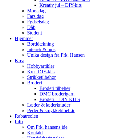
Kreativ jul – DIY-kits
Mors dag
Fars dag
Fødselsdag
Dåb
Student
Hjemmet
Borddækning
Interiør & nips
Unika design fra Frk. Hansen
Krea
Hobbyartikler
Krea DIY-kits
Strikketilbehør
Broderi
Broderi tilbehør
DMC broderigarn
Broderi – DIY KITS
Læder & læderknuder
Perler & smykketilbehør
Rabatreolen
Info
Om Frk. hansens ide
Kontakt