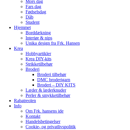
Mors dag
Fars dag
Fødselsdag
Dåb
Student
Hjemmet
Borddækning
Interiør & nips
Unika design fra Frk. Hansen
Krea
Hobbyartikler
Krea DIY-kits
Strikketilbehør
Broderi
Broderi tilbehør
DMC broderigarn
Broderi – DIY KITS
Læder & læderknuder
Perler & smykketilbehør
Rabatreolen
Info
Om Frk. hansens ide
Kontakt
Handelsbetingelser
Cookie- og privatlivspolitik