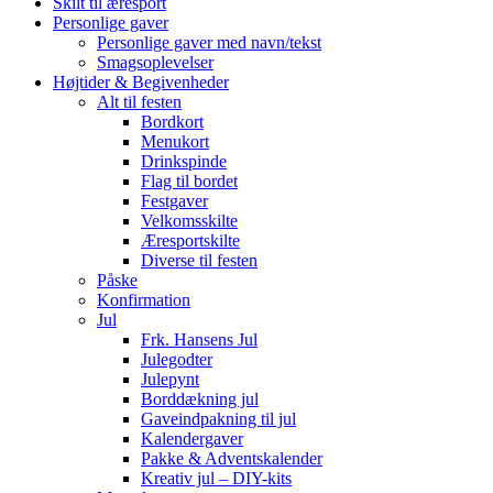
Skilt til æresport
Personlige gaver
Personlige gaver med navn/tekst
Smagsoplevelser
Højtider & Begivenheder
Alt til festen
Bordkort
Menukort
Drinkspinde
Flag til bordet
Festgaver
Velkomsskilte
Æresportskilte
Diverse til festen
Påske
Konfirmation
Jul
Frk. Hansens Jul
Julegodter
Julepynt
Borddækning jul
Gaveindpakning til jul
Kalendergaver
Pakke & Adventskalender
Kreativ jul – DIY-kits