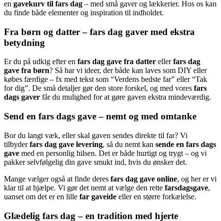
en
gavekurv til fars dag
– med små gaver og lækkerier. Hos os kan
du finde både elementer og inspiration til indholdet.
Fra børn og datter – fars dag gaver med ekstra
betydning
Er du på udkig efter en
fars dag gave fra datter
eller
fars dag
gave fra børn
? Så har vi ideer, der både kan laves som DIY eller
købes færdige – fx med tekst som “Verdens bedste far” eller “Tak
for dig”. De små detaljer gør den store forskel, og med vores
fars
dags gaver
får du mulighed for at gøre gaven ekstra mindeværdig.
Send en fars dags gave – nemt og med omtanke
Bor du langt væk, eller skal gaven sendes direkte til far? Vi
tilbyder
fars dag gave levering
, så du nemt kan
sende en fars dags
gave
med en personlig hilsen. Det er både hurtigt og trygt – og vi
pakker selvfølgelig din gave smukt ind, hvis du ønsker det.
Mange vælger også at finde deres
fars dag gave online
, og her er vi
klar til at hjælpe. Vi gør det nemt at vælge den rette
farsdagsgave
,
uanset om det er en lille
far gaveide
eller en større forkælelse.
Glædelig fars dag – en tradition med hjerte