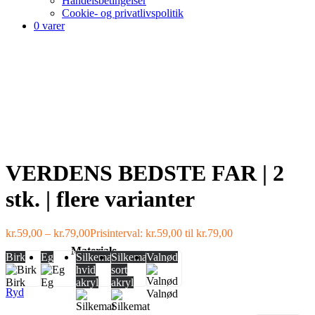
Handelsbetingelser
Cookie- og privatlivspolitik
0 varer
VERDENS BEDSTE FAR | 2
stk. | flere varianter
kr.
59,00
–
kr.
79,00
Prisinterval: kr.59,00 til kr.79,00
Materiale
Birk
Eg
Silkemat
Silkemat
Valnød
hvid
sort
Birk
Eg
akryl
akryl
Ryd
Valnød