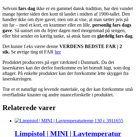
Selvom
fars dag
ikke er en gammel dansk tradition, har den vundet
mange hjerter siden den kom til landet i midten af 1900-tallet. Den
handler ikke om dyre gaver, men om at vise, at man sætter pris på
sin far – med et kort, en krammer eller en lille,
personlig fars dags
gave
. Så uanset om du fejrer dagen med morgenmad på sengen,
eller blot sender en kærlig tanke, så ønsk ham en
glædelig fars dag
.
Det kunne f.eks værre denne
VERDENS BEDSTE FAR | 2
stk.
Se øvrige ting til FAR
her
Produktet produceres på eget værksted i Danmark. Da det
laserskæres kan der derfor forekomme en let brændt lugt, som dog
aftager. På enkelte produkter kan der forekomme lette skygger fra
laserskæringen.
Træ er et naturligt og levende materiale, og der kan forekomme små
overfladiske knaster og andre nuanceforskelle i produktet.
Relaterede varer
Limpistol | MINI | Lavtemperatur