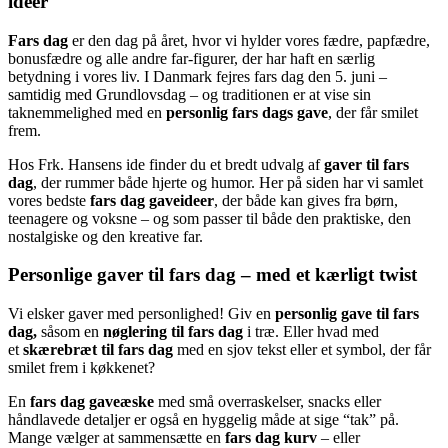
ideer
Fars dag
er den dag på året, hvor vi hylder vores fædre, papfædre,
bonusfædre og alle andre far-figurer, der har haft en særlig
betydning i vores liv. I Danmark fejres fars dag den 5. juni –
samtidig med Grundlovsdag – og traditionen er at vise sin
taknemmelighed med en
personlig fars dags gave
, der får smilet
frem.
Hos Frk. Hansens ide finder du et bredt udvalg af
gaver til fars
dag
, der rummer både hjerte og humor. Her på siden har vi samlet
vores bedste
fars dag gaveideer
, der både kan gives fra børn,
teenagere og voksne – og som passer til både den praktiske, den
nostalgiske og den kreative far.
Personlige gaver til fars dag – med et kærligt twist
Vi elsker gaver med personlighed! Giv en
personlig gave til fars
dag,
såsom en
nøglering til fars dag
i træ. Eller hvad med
et
skærebræt til fars dag
med en sjov tekst eller et symbol, der får
smilet frem i køkkenet?
En
fars dag gaveæske
med små overraskelser, snacks eller
håndlavede detaljer er også en hyggelig måde at sige “tak” på.
Mange vælger at sammensætte en
fars dag kurv
– eller