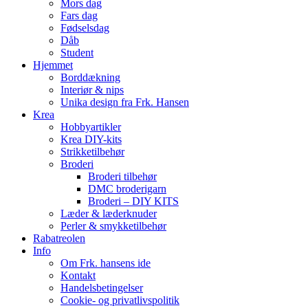
Mors dag
Fars dag
Fødselsdag
Dåb
Student
Hjemmet
Borddækning
Interiør & nips
Unika design fra Frk. Hansen
Krea
Hobbyartikler
Krea DIY-kits
Strikketilbehør
Broderi
Broderi tilbehør
DMC broderigarn
Broderi – DIY KITS
Læder & læderknuder
Perler & smykketilbehør
Rabatreolen
Info
Om Frk. hansens ide
Kontakt
Handelsbetingelser
Cookie- og privatlivspolitik