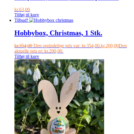
kr.
63,00
Tilføj til kurv
Tilbud!
Hobbybox, Christmas, 1 Stk.
kr.
354,00
Den oprindelige pris var: kr.354,00.
kr.
200,00
Den
aktuelle pris er: kr.200,00.
Tilføj til kurv