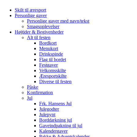
Skilt til æresport
Personlige gaver
Personlige gaver med navn/tekst
Smagsoplevelser
Højtider & Begivenheder
Alt til festen
Bordkort
Menukort
Drinkspinde
Flag til bordet
Festgaver
Velkomsskilte
Æresportskilte
Diverse til festen
Påske
Konfirmation
Jul
Frk. Hansens Jul
Julegodter
Julepynt
Borddækning jul
Gaveindpakning til jul
Kalendergaver
Pakke & Adventskalender