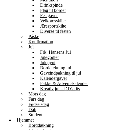
Drinkspinde
Flag til bordet
Festgaver
Velkomsskilte
Æresportskilte
Diverse til festen
Påske
Konfirmation
Jul
Frk. Hansens Jul
Julegodter
Julepynt
Borddækning jul
Gaveindpakning til jul
Kalendergaver
Pakke & Adventskalender
Kreativ jul – DIY-kits
Mors dag
Fars dag
Fødselsdag
Dåb
Student
Hjemmet
Borddækning