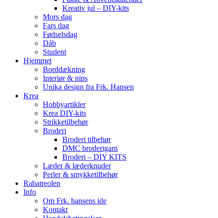
Kreativ jul – DIY-kits
Mors dag
Fars dag
Fødselsdag
Dåb
Student
Hjemmet
Borddækning
Interiør & nips
Unika design fra Frk. Hansen
Krea
Hobbyartikler
Krea DIY-kits
Strikketilbehør
Broderi
Broderi tilbehør
DMC broderigarn
Broderi – DIY KITS
Læder & læderknuder
Perler & smykketilbehør
Rabatreolen
Info
Om Frk. hansens ide
Kontakt