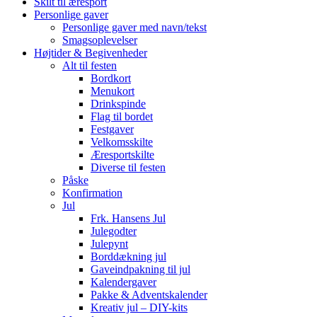
Skilt til æresport
Personlige gaver
Personlige gaver med navn/tekst
Smagsoplevelser
Højtider & Begivenheder
Alt til festen
Bordkort
Menukort
Drinkspinde
Flag til bordet
Festgaver
Velkomsskilte
Æresportskilte
Diverse til festen
Påske
Konfirmation
Jul
Frk. Hansens Jul
Julegodter
Julepynt
Borddækning jul
Gaveindpakning til jul
Kalendergaver
Pakke & Adventskalender
Kreativ jul – DIY-kits