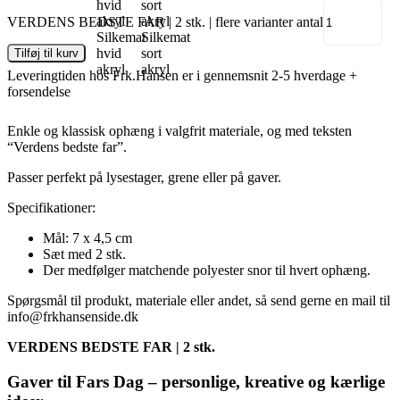
VERDENS BEDSTE FAR | 2 stk. | flere varianter antal
Silkemat
Silkemat
hvid
sort
Tilføj til kurv
akryl
akryl
Leveringtiden hos Frk.Hansen er i gennemsnit 2-5 hverdage +
forsendelse
Enkle og klassisk ophæng i valgfrit materiale, og med teksten
“Verdens bedste far”.
Passer perfekt på lysestager, grene eller på gaver.
Specifikationer:
Mål: 7 x 4,5 cm
Sæt med 2 stk.
Der medfølger matchende polyester snor til hvert ophæng.
Spørgsmål til produkt, materiale eller andet, så send gerne en mail til
info@frkhansenside.dk
VERDENS BEDSTE FAR | 2 stk.
Gaver til Fars Dag – personlige, kreative og kærlige