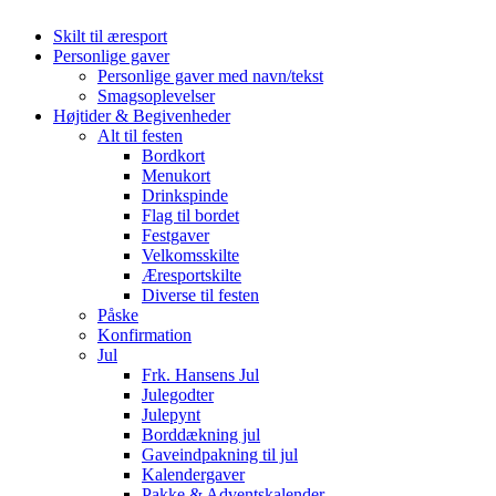
Skilt til æresport
Personlige gaver
Personlige gaver med navn/tekst
Smagsoplevelser
Højtider & Begivenheder
Alt til festen
Bordkort
Menukort
Drinkspinde
Flag til bordet
Festgaver
Velkomsskilte
Æresportskilte
Diverse til festen
Påske
Konfirmation
Jul
Frk. Hansens Jul
Julegodter
Julepynt
Borddækning jul
Gaveindpakning til jul
Kalendergaver
Pakke & Adventskalender