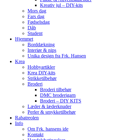
Kreativ jul – DIY-kits
Mors dag
Fars dag
Fødselsdag
Dåb
Student
Hjemmet
Borddækning
Interiør & nips
Unika design fra Frk. Hansen
Krea
Hobbyartikler
Krea DIY-kits
Strikketilbehør
Broderi
Broderi tilbehør
DMC broderigarn
Broderi – DIY KITS
Læder & læderknuder
Perler & smykketilbehør
Rabatreolen
Info
Om Frk. hansens ide
Kontakt