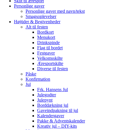
Skilt til æresport
Personlige gaver
Personlige gaver med navn/tekst
Smagsoplevelser
Højtider & Begivenheder
Alt til festen
Bordkort
Menukort
Drinkspinde
Flag til bordet
Festgaver
Velkomsskilte
Æresportskilte
Diverse til festen
Påske
Konfirmation
Jul
Frk. Hansens Jul
Julegodter
Julepynt
Borddækning jul
Gaveindpakning til jul
Kalendergaver
Pakke & Adventskalender
Kreativ jul – DIY-kits