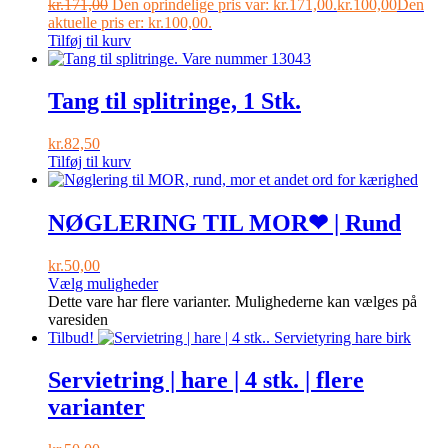
kr.
171,00
Den oprindelige pris var: kr.171,00.
kr.
100,00
Den
aktuelle pris er: kr.100,00.
Tilføj til kurv
Tang til splitringe, 1 Stk.
kr.
82,50
Tilføj til kurv
NØGLERING TIL MOR❤ | Rund
kr.
50,00
Vælg muligheder
Dette vare har flere varianter. Mulighederne kan vælges på
varesiden
Tilbud!
Servietring | hare | 4 stk. | flere
varianter