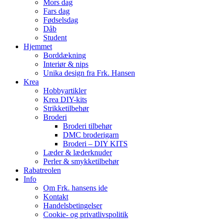
Mors dag
Fars dag
Fødselsdag
Dåb
Student
Hjemmet
Borddækning
Interiør & nips
Unika design fra Frk. Hansen
Krea
Hobbyartikler
Krea DIY-kits
Strikketilbehør
Broderi
Broderi tilbehør
DMC broderigarn
Broderi – DIY KITS
Læder & læderknuder
Perler & smykketilbehør
Rabatreolen
Info
Om Frk. hansens ide
Kontakt
Handelsbetingelser
Cookie- og privatlivspolitik