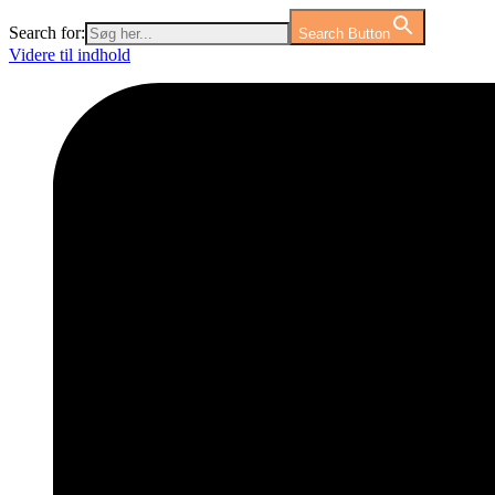
Search for:
Search Button
Videre til indhold