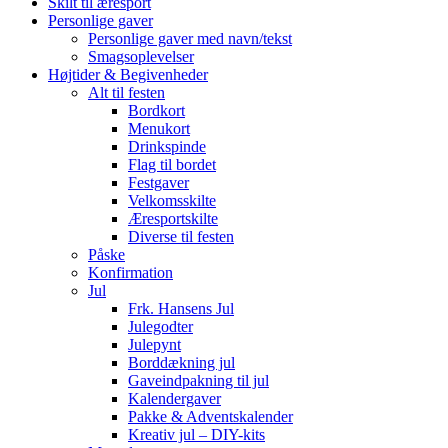
Skilt til æresport
Personlige gaver
Personlige gaver med navn/tekst
Smagsoplevelser
Højtider & Begivenheder
Alt til festen
Bordkort
Menukort
Drinkspinde
Flag til bordet
Festgaver
Velkomsskilte
Æresportskilte
Diverse til festen
Påske
Konfirmation
Jul
Frk. Hansens Jul
Julegodter
Julepynt
Borddækning jul
Gaveindpakning til jul
Kalendergaver
Pakke & Adventskalender
Kreativ jul – DIY-kits