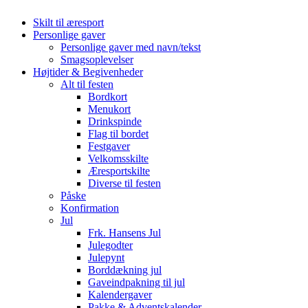
Skilt til æresport
Personlige gaver
Personlige gaver med navn/tekst
Smagsoplevelser
Højtider & Begivenheder
Alt til festen
Bordkort
Menukort
Drinkspinde
Flag til bordet
Festgaver
Velkomsskilte
Æresportskilte
Diverse til festen
Påske
Konfirmation
Jul
Frk. Hansens Jul
Julegodter
Julepynt
Borddækning jul
Gaveindpakning til jul
Kalendergaver
Pakke & Adventskalender