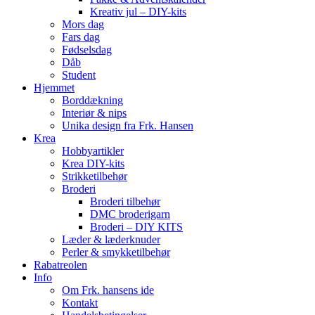
Kreativ jul – DIY-kits
Mors dag
Fars dag
Fødselsdag
Dåb
Student
Hjemmet
Borddækning
Interiør & nips
Unika design fra Frk. Hansen
Krea
Hobbyartikler
Krea DIY-kits
Strikketilbehør
Broderi
Broderi tilbehør
DMC broderigarn
Broderi – DIY KITS
Læder & læderknuder
Perler & smykketilbehør
Rabatreolen
Info
Om Frk. hansens ide
Kontakt