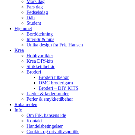
Mors dag
Fars dag
Fødselsdag
Dåb
Student
Hjemmet
Borddækning
Interiør & nips
Unika design fra Frk. Hansen
Krea
Hobbyartikler
Krea DIY-kits
Strikketilbehør
Broderi
Broderi tilbehør
DMC broderigarn
Broderi – DIY KITS
Læder & læderknuder
Perler & smykketilbehør
Rabatreolen
Info
Om Frk. hansens ide
Kontakt
Handelsbetingelser
Cookie- og privatlivspolitik