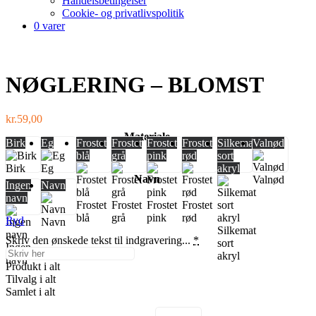
Handelsbetingelser
Cookie- og privatlivspolitik
0 varer
NØGLERING – BLOMST
kr.
59,00
Materiale
Birk
Eg
Frostet
Frostet
Frostet
Frostet
Silkemat
Valnød
blå
grå
pink
rød
sort
Birk
Eg
akryl
Navn
Valnød
Ingen
Navn
navn
Frostet
Frostet
Frostet
Frostet
blå
grå
pink
rød
Ryd
Navn
Silkemat
Skriv den ønskede tekst til indgravering...
*
sort
Ingen
akryl
navn
Produkt i alt
Tilvalg i alt
Samlet i alt