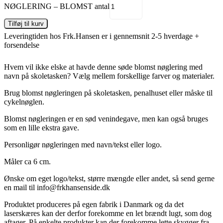
NØGLERING – BLOMST antal
Tilføj til kurv
Leveringtiden hos Frk.Hansen er i gennemsnit 2-5 hverdage +
forsendelse
Hvem vil ikke elske at havde denne søde blomst nøglering med
navn på skoletasken? Vælg mellem forskellige farver og materialer.
Brug blomst nøgleringen på skoletasken, penalhuset eller måske til
cykelnøglen.
Blomst nøgleringen er en sød venindegave, men kan også bruges
som en lille ekstra gave.
Personligør nøgleringen med navn/tekst eller logo.
Måler ca 6 cm.
Ønske om eget logo/tekst, større mængde eller andet, så send gerne
en mail til info@frkhansenside.dk
Produktet produceres på egen fabrik i Danmark og da det
laserskæres kan der derfor forekomme en let brændt lugt, som dog
aftager. På enkelte produkter kan der forekomme lette skygger fra