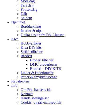
Mors dag
Fars dag
Fødselsdag
Dåb
Student
Hjemmet
Borddækning
Interiør & nips
Unika design fra Frk. Hansen
Krea
Hobbyartikler
Krea DIY-kits
Strikketilbehør
Broderi
Broderi tilbehør
DMC broderigarn
Broderi – DIY KITS
Læder & læderknuder
Perler & smykketilbehør
Rabatreolen
Info
Om Frk. hansens ide
Kontakt
Handelsbetingelser
Cookie- og privatlivspolitik