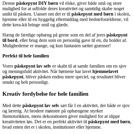
Denne
påskepynt DIY børn
vil elske, giver både små og store
mulighed for at udfolde deres kreativitet og samtidig skabe noget
unikt til påsken. Uanset om det er til
påskepynt med børn
i skolen,
hjemme eller til en hyggelig eftermiddag med bedsteforældrene, vil
dette krea-kit bringe smil og glæde.
Hæng de færdige ophæng på grene som en del af jeres
påskepynt
til bord
, eller brug dem som en personlig gave til en, du holder af.
Mulighederne er mange, og kun fantasien sætter grænser!
Perfekt til hele familien
Vores
påskepynt lav selv
er skabt til at samle familien om en sjov
og meningsfuld aktivitet. Når børnene har lavet
hjemmelavet
påskepynt
, bliver påsken endnu mere speciel, og resultatet bliver
smukt og helt personligt.
Kreativ fordybelse for hele familien
Med dette
påskepynt lav selv
sæt får I en aktivitet, der både er sjov
og lærerig. At brodere mønstre på ophængene styrker
finmotorikken, mens dekorationen giver mulighed for at slippe
kreativiteten løs. Det er en perfekt aktivitet til
påskepynt med børn
,
hvad enten det er i skolen, institutioner eller hjemme.