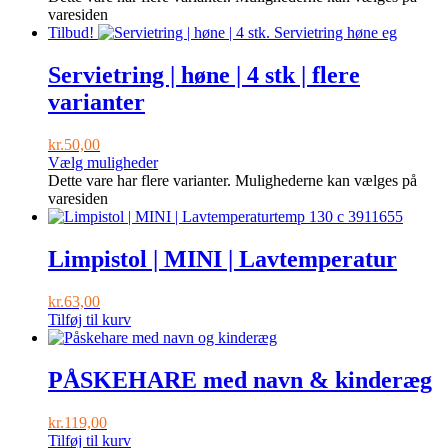
varesiden
Tilbud!
Servietring | høne | 4 stk | flere
varianter
kr.
50,00
Vælg muligheder
Dette vare har flere varianter. Mulighederne kan vælges på
varesiden
Limpistol | MINI | Lavtemperatur
kr.
63,00
Tilføj til kurv
PÅSKEHARE med navn & kinderæg
kr.
119,00
Tilføj til kurv