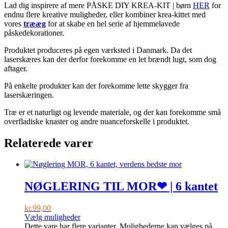
Lad dig inspirere af mere PÅSKE DIY KREA-KIT | børn
HER
for
endnu flere kreative muligheder, eller kombiner krea-kittet med
vores
trææg
for at skabe en hel serie af hjemmelavede
påskedekorationer.
Produktet produceres på egen værksted i Danmark. Da det
laserskæres kan der derfor forekomme en let brændt lugt, som dog
aftager.
På enkelte produkter kan der forekomme lette skygger fra
laserskæringen.
Træ er et naturligt og levende materiale, og der kan forekomme små
overfladiske knaster og andre nuanceforskelle i produktet.
Relaterede varer
NØGLERING TIL MOR❤ | 6 kantet
kr.
99,00
Vælg muligheder
Dette vare har flere varianter. Mulighederne kan vælges på