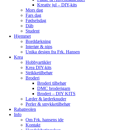
Kreativ jul – DIY-kits
Mors dag
Fars dag
Fødselsdag
Dåb
Student
Hjemmet
Borddækning
Interiør & nips
Unika design fra Frk. Hansen
Krea
Hobbyartikler
Krea DIY-kits
Strikketilbehør
Broderi
Broderi tilbehør
DMC broderigarn
Broderi – DIY KITS
Læder & læderknuder
Perler & smykketilbehør
Rabatreolen
Info
Om Frk. hansens ide
Kontakt