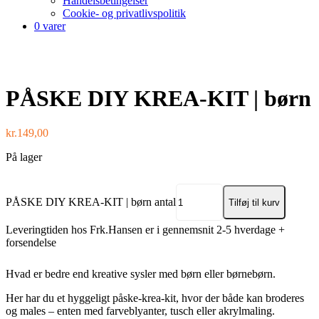
Handelsbetingelser
Cookie- og privatlivspolitik
0 varer
PÅSKE DIY KREA-KIT | børn
kr.
149,00
På lager
PÅSKE DIY KREA-KIT | børn antal
Tilføj til kurv
Leveringtiden hos Frk.Hansen er i gennemsnit 2-5 hverdage +
forsendelse
Hvad er bedre end kreative sysler med børn eller børnebørn.
Her har du et hyggeligt påske-krea-kit, hvor der både kan broderes
og males – enten med farveblyanter, tusch eller akrylmaling.