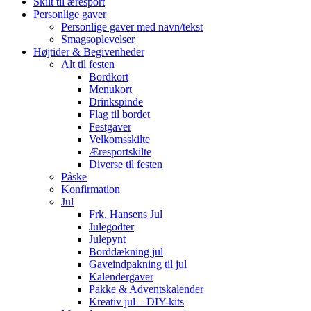
Skilt til æresport
Personlige gaver
Personlige gaver med navn/tekst
Smagsoplevelser
Højtider & Begivenheder
Alt til festen
Bordkort
Menukort
Drinkspinde
Flag til bordet
Festgaver
Velkomsskilte
Æresportskilte
Diverse til festen
Påske
Konfirmation
Jul
Frk. Hansens Jul
Julegodter
Julepynt
Borddækning jul
Gaveindpakning til jul
Kalendergaver
Pakke & Adventskalender
Kreativ jul – DIY-kits