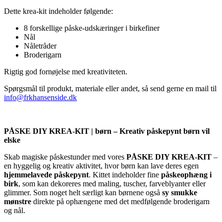
Dette krea-kit indeholder følgende:
8 forskellige påske-udskæringer i birkefiner
Nål
Nåletråder
Broderigarn
Rigtig god fornøjelse med kreativiteten.
Spørgsmål til produkt, materiale eller andet, så send gerne en mail til
info@frkhansenside.dk
PÅSKE DIY KREA-KIT | børn – Kreativ påskepynt børn vil
elske
Skab magiske påskestunder med vores
PÅSKE DIY KREA-KIT
–
en hyggelig og kreativ aktivitet, hvor børn kan lave deres egen
hjemmelavede påskepynt
. Kittet indeholder fine
påskeophæng i
birk
, som kan dekoreres med maling, tuscher, farveblyanter eller
glimmer. Som noget helt særligt kan børnene også
sy smukke
mønstre
direkte på ophængene med det medfølgende broderigarn
og nål.