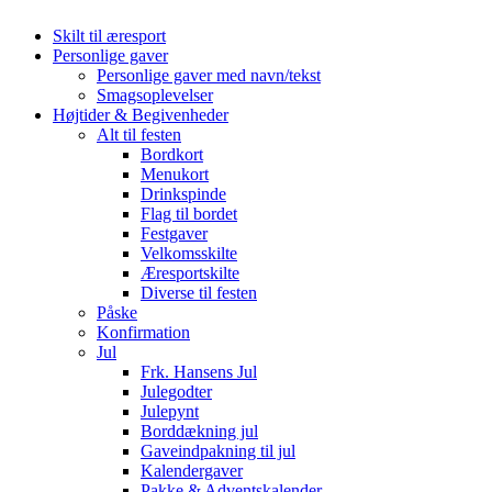
Skilt til æresport
Personlige gaver
Personlige gaver med navn/tekst
Smagsoplevelser
Højtider & Begivenheder
Alt til festen
Bordkort
Menukort
Drinkspinde
Flag til bordet
Festgaver
Velkomsskilte
Æresportskilte
Diverse til festen
Påske
Konfirmation
Jul
Frk. Hansens Jul
Julegodter
Julepynt
Borddækning jul
Gaveindpakning til jul
Kalendergaver
Pakke & Adventskalender