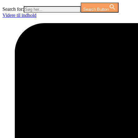
Search for:
Search Button
Videre til indhold