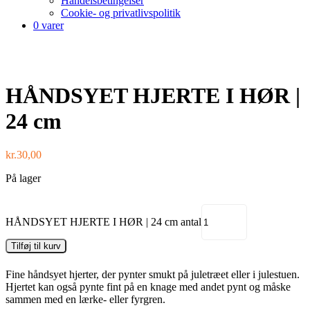
Handelsbetingelser
Cookie- og privatlivspolitik
0 varer
HÅNDSYET HJERTE I HØR |
24 cm
kr.
30,00
På lager
HÅNDSYET HJERTE I HØR | 24 cm antal
Tilføj til kurv
Fine håndsyet hjerter, der pynter smukt på juletræet eller i julestuen.
Hjertet kan også pynte fint på en knage med andet pynt og måske
sammen med en lærke- eller fyrgren.