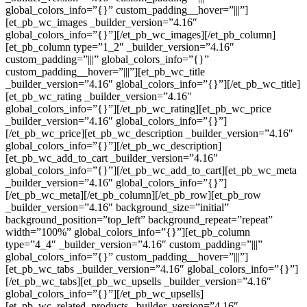
global_colors_info=”{}” custom_padding__hover=”|||”]
[et_pb_wc_images _builder_version=”4.16″
global_colors_info=”{}”][/et_pb_wc_images][/et_pb_column]
[et_pb_column type=”1_2″ _builder_version=”4.16″
custom_padding=”|||” global_colors_info=”{}”
custom_padding__hover=”|||”][et_pb_wc_title
_builder_version=”4.16″ global_colors_info=”{}”][/et_pb_wc_title]
[et_pb_wc_rating _builder_version=”4.16″
global_colors_info=”{}”][/et_pb_wc_rating][et_pb_wc_price
_builder_version=”4.16″ global_colors_info=”{}”]
[/et_pb_wc_price][et_pb_wc_description _builder_version=”4.16″
global_colors_info=”{}”][/et_pb_wc_description]
[et_pb_wc_add_to_cart _builder_version=”4.16″
global_colors_info=”{}”][/et_pb_wc_add_to_cart][et_pb_wc_meta
_builder_version=”4.16″ global_colors_info=”{}”]
[/et_pb_wc_meta][/et_pb_column][/et_pb_row][et_pb_row
_builder_version=”4.16″ background_size=”initial”
background_position=”top_left” background_repeat=”repeat”
width=”100%” global_colors_info=”{}”][et_pb_column
type=”4_4″ _builder_version=”4.16″ custom_padding=”|||”
global_colors_info=”{}” custom_padding__hover=”|||”]
[et_pb_wc_tabs _builder_version=”4.16″ global_colors_info=”{}”]
[/et_pb_wc_tabs][et_pb_wc_upsells _builder_version=”4.16″
global_colors_info=”{}”][/et_pb_wc_upsells]
[et_pb_wc_related_products _builder_version=”4.16″