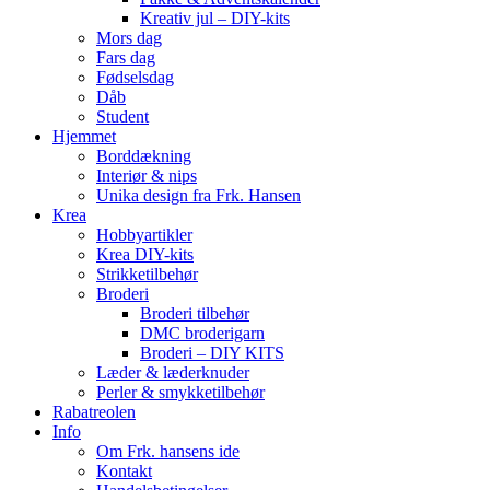
Kreativ jul – DIY-kits
Mors dag
Fars dag
Fødselsdag
Dåb
Student
Hjemmet
Borddækning
Interiør & nips
Unika design fra Frk. Hansen
Krea
Hobbyartikler
Krea DIY-kits
Strikketilbehør
Broderi
Broderi tilbehør
DMC broderigarn
Broderi – DIY KITS
Læder & læderknuder
Perler & smykketilbehør
Rabatreolen
Info
Om Frk. hansens ide
Kontakt