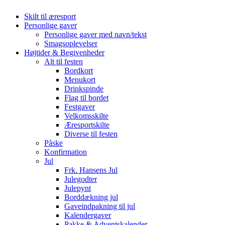
Skilt til æresport
Personlige gaver
Personlige gaver med navn/tekst
Smagsoplevelser
Højtider & Begivenheder
Alt til festen
Bordkort
Menukort
Drinkspinde
Flag til bordet
Festgaver
Velkomsskilte
Æresportskilte
Diverse til festen
Påske
Konfirmation
Jul
Frk. Hansens Jul
Julegodter
Julepynt
Borddækning jul
Gaveindpakning til jul
Kalendergaver
Pakke & Adventskalender