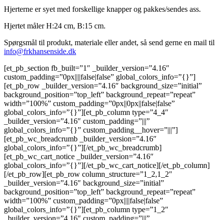
Hjerterne er syet med forskellige knapper og pakkes/sendes ass.
Hjertet måler H:24 cm, B:15 cm.
Spørgsmål til produkt, materiale eller andet, så send gerne en mail til
info@frkhansenside.dk
[et_pb_section fb_built=”1″ _builder_version=”4.16″
custom_padding=”0px||||false|false” global_colors_info=”{}”]
[et_pb_row _builder_version=”4.16″ background_size=”initial”
background_position=”top_left” background_repeat=”repeat”
width=”100%” custom_padding=”0px||0px||false|false”
global_colors_info=”{}”][et_pb_column type=”4_4″
_builder_version=”4.16″ custom_padding=”|||”
global_colors_info=”{}” custom_padding__hover=”|||”]
[et_pb_wc_breadcrumb _builder_version=”4.16″
global_colors_info=”{}”][/et_pb_wc_breadcrumb]
[et_pb_wc_cart_notice _builder_version=”4.16″
global_colors_info=”{}”][/et_pb_wc_cart_notice][/et_pb_column]
[/et_pb_row][et_pb_row column_structure=”1_2,1_2″
_builder_version=”4.16″ background_size=”initial”
background_position=”top_left” background_repeat=”repeat”
width=”100%” custom_padding=”0px||||false|false”
global_colors_info=”{}”][et_pb_column type=”1_2″
_builder_version=”4.16″ custom_padding=”|||”