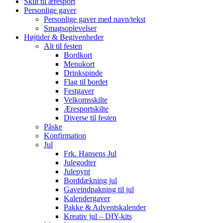
Skilt til æresport
Personlige gaver
Personlige gaver med navn/tekst
Smagsoplevelser
Højtider & Begivenheder
Alt til festen
Bordkort
Menukort
Drinkspinde
Flag til bordet
Festgaver
Velkomsskilte
Æresportskilte
Diverse til festen
Påske
Konfirmation
Jul
Frk. Hansens Jul
Julegodter
Julepynt
Borddækning jul
Gaveindpakning til jul
Kalendergaver
Pakke & Adventskalender
Kreativ jul – DIY-kits