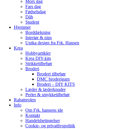
Mors dag
Fars dag
Fødselsdag
Dåb
Student
Hjemmet
Borddækning
Interiør & nips
Unika design fra Frk. Hansen
Krea
Hobbyartikler
Krea DIY-kits
Strikketilbehør
Broderi
Broderi tilbehør
DMC broderigarn
Broderi – DIY KITS
Læder & læderknuder
Perler & smykketilbehør
Rabatreolen
Info
Om Frk. hansens ide
Kontakt
Handelsbetingelser
Cookie- og privatlivspolitik