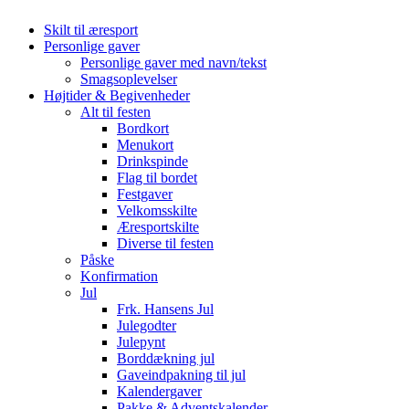
Skilt til æresport
Personlige gaver
Personlige gaver med navn/tekst
Smagsoplevelser
Højtider & Begivenheder
Alt til festen
Bordkort
Menukort
Drinkspinde
Flag til bordet
Festgaver
Velkomsskilte
Æresportskilte
Diverse til festen
Påske
Konfirmation
Jul
Frk. Hansens Jul
Julegodter
Julepynt
Borddækning jul
Gaveindpakning til jul
Kalendergaver
Pakke & Adventskalender