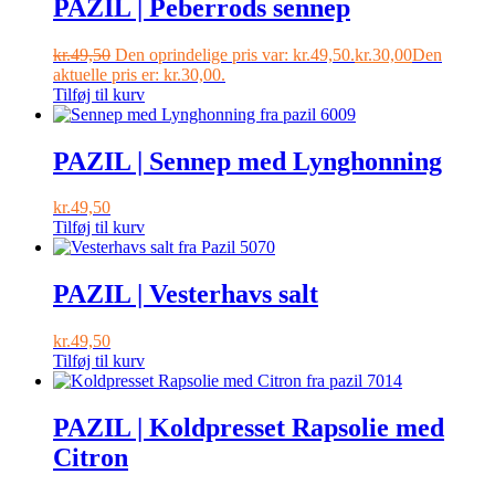
PAZIL | Peberrods sennep
kr.
49,50
Den oprindelige pris var: kr.49,50.
kr.
30,00
Den
aktuelle pris er: kr.30,00.
Tilføj til kurv
PAZIL | Sennep med Lynghonning
kr.
49,50
Tilføj til kurv
PAZIL | Vesterhavs salt
kr.
49,50
Tilføj til kurv
PAZIL | Koldpresset Rapsolie med
Citron