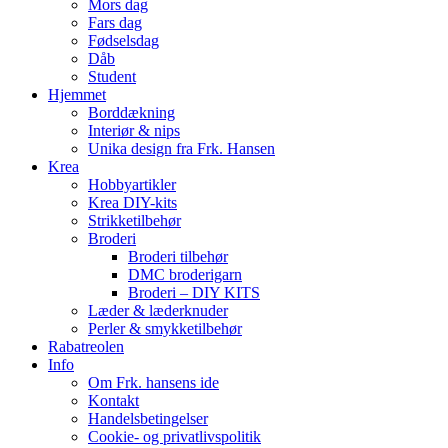
Mors dag
Fars dag
Fødselsdag
Dåb
Student
Hjemmet
Borddækning
Interiør & nips
Unika design fra Frk. Hansen
Krea
Hobbyartikler
Krea DIY-kits
Strikketilbehør
Broderi
Broderi tilbehør
DMC broderigarn
Broderi – DIY KITS
Læder & læderknuder
Perler & smykketilbehør
Rabatreolen
Info
Om Frk. hansens ide
Kontakt
Handelsbetingelser
Cookie- og privatlivspolitik