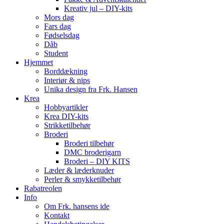
Kreativ jul – DIY-kits
Mors dag
Fars dag
Fødselsdag
Dåb
Student
Hjemmet
Borddækning
Interiør & nips
Unika design fra Frk. Hansen
Krea
Hobbyartikler
Krea DIY-kits
Strikketilbehør
Broderi
Broderi tilbehør
DMC broderigarn
Broderi – DIY KITS
Læder & læderknuder
Perler & smykketilbehør
Rabatreolen
Info
Om Frk. hansens ide
Kontakt