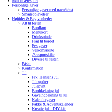
Skilt til æresport
Personlige gaver
Personlige gaver med navn/tekst
Smagsoplevelser
Højtider & Begivenheder
Alt til festen
Bordkort
Menukort
Drinkspinde
Flag til bordet
Festgaver
Velkomsskilte
Æresportskilte
Diverse til festen
Påske
Konfirmation
Jul
Frk. Hansens Jul
Julegodter
Julepynt
Borddækning jul
Gaveindpakning til jul
Kalendergaver
Pakke & Adventskalender
Kreativ jul – DIY-kits