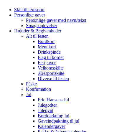
Skilt til æresport
Personlige gaver
Personlige gaver med navn/tekst
Smagsoplevelser
Højtider & Begivenheder
Alt til festen
Bordkort
Menukort
Drinkspinde
Flag til bordet
Festgaver
Velkomsskilte
Æresportskilte
Diverse til festen
Påske
Konfirmation
Jul
Frk. Hansens Jul
Julegodter
Julepynt
Borddækning jul
Gaveindpakning til jul
Kalendergaver
Pakke & Adventskalender