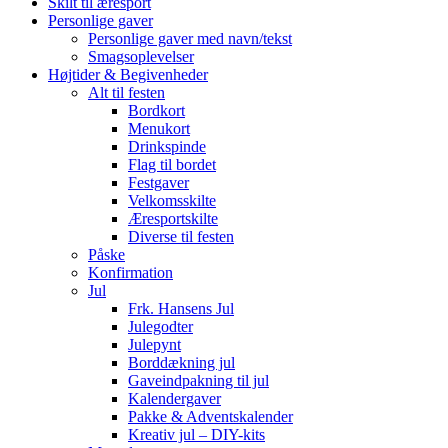
Skilt til æresport
Personlige gaver
Personlige gaver med navn/tekst
Smagsoplevelser
Højtider & Begivenheder
Alt til festen
Bordkort
Menukort
Drinkspinde
Flag til bordet
Festgaver
Velkomsskilte
Æresportskilte
Diverse til festen
Påske
Konfirmation
Jul
Frk. Hansens Jul
Julegodter
Julepynt
Borddækning jul
Gaveindpakning til jul
Kalendergaver
Pakke & Adventskalender
Kreativ jul – DIY-kits