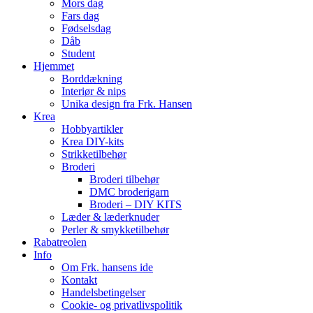
Mors dag
Fars dag
Fødselsdag
Dåb
Student
Hjemmet
Borddækning
Interiør & nips
Unika design fra Frk. Hansen
Krea
Hobbyartikler
Krea DIY-kits
Strikketilbehør
Broderi
Broderi tilbehør
DMC broderigarn
Broderi – DIY KITS
Læder & læderknuder
Perler & smykketilbehør
Rabatreolen
Info
Om Frk. hansens ide
Kontakt
Handelsbetingelser
Cookie- og privatlivspolitik