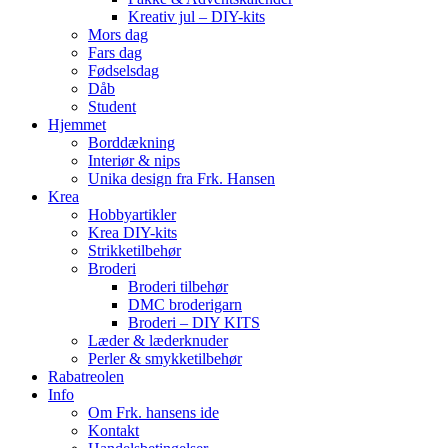
Kreativ jul – DIY-kits
Mors dag
Fars dag
Fødselsdag
Dåb
Student
Hjemmet
Borddækning
Interiør & nips
Unika design fra Frk. Hansen
Krea
Hobbyartikler
Krea DIY-kits
Strikketilbehør
Broderi
Broderi tilbehør
DMC broderigarn
Broderi – DIY KITS
Læder & læderknuder
Perler & smykketilbehør
Rabatreolen
Info
Om Frk. hansens ide
Kontakt