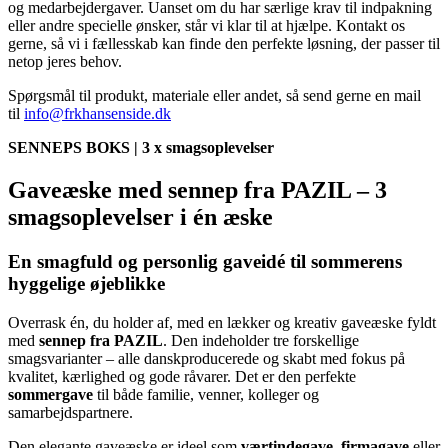
og medarbejdergaver. Uanset om du har særlige krav til indpakning
eller andre specielle ønsker, står vi klar til at hjælpe. Kontakt os
gerne, så vi i fællesskab kan finde den perfekte løsning, der passer til
netop jeres behov.
Spørgsmål til produkt, materiale eller andet, så send gerne en mail
til
info@frkhansenside.dk
SENNEPS BOKS | 3 x smagsoplevelser
Gaveæske med sennep fra PAZIL – 3
smagsoplevelser i én æske
En smagfuld og personlig gaveidé til sommerens
hyggelige øjeblikke
Overrask én, du holder af, med en lækker og kreativ gaveæske fyldt
med
sennep fra PAZIL
. Den indeholder tre forskellige
smagsvarianter – alle danskproducerede og skabt med fokus på
kvalitet, kærlighed og gode råvarer. Det er den perfekte
sommergave
til både familie, venner, kolleger og
samarbejdspartnere.
Den elegante gaveæske er ideel som
værtindegave
,
firmagave
eller