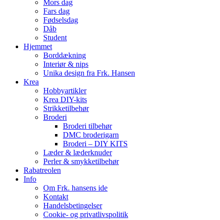
Mors dag
Fars dag
Fødselsdag
Dåb
Student
Hjemmet
Borddækning
Interiør & nips
Unika design fra Frk. Hansen
Krea
Hobbyartikler
Krea DIY-kits
Strikketilbehør
Broderi
Broderi tilbehør
DMC broderigarn
Broderi – DIY KITS
Læder & læderknuder
Perler & smykketilbehør
Rabatreolen
Info
Om Frk. hansens ide
Kontakt
Handelsbetingelser
Cookie- og privatlivspolitik