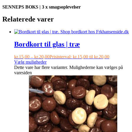
SENNEPS BOKS | 3 x smagsoplevelser
Relaterede varer
Bordkort til glas | træ
kr.
15,00
–
kr.
20,00
Prisinterval: kr.15,00 til kr.20,00
Vælg muligheder
Dette vare har flere varianter. Mulighederne kan vælges på
varesiden