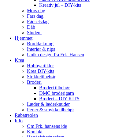
Kreativ jul – DIY-kits
Mors dag
Fars dag
Fødselsdag
Dåb
Student
Hjemmet
Borddækning
Interiør & nips
Unika design fra Frk. Hansen
Krea
Hobbyartikler
Krea DIY-kits
Strikketilbehør
Broderi
Broderi tilbehør
DMC broderigarn
Broderi – DIY KITS
Læder & læderknuder
Perler & smykketilbehør
Rabatreolen
Info
Om Frk. hansens ide
Kontakt