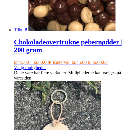
Tilbud!
Chokoladeovertrukne pebernødder |
200 gram
kr.
45,00
–
kr.
60,00
Prisinterval: kr.45,00 til kr.60,00
Vælg muligheder
Dette vare har flere varianter. Mulighederne kan vælges på
varesiden