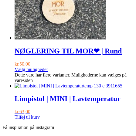
NØGLERING TIL MOR❤ | Rund
kr.
50,00
Vælg muligheder
Dette vare har flere varianter. Mulighederne kan vælges på
varesiden
Limpistol | MINI | Lavtemperatur
kr.
63,00
Tilføj til kurv
Få inspiration på instagram