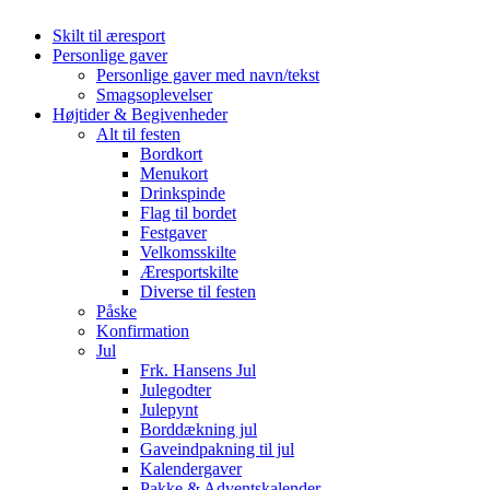
Skilt til æresport
Personlige gaver
Personlige gaver med navn/tekst
Smagsoplevelser
Højtider & Begivenheder
Alt til festen
Bordkort
Menukort
Drinkspinde
Flag til bordet
Festgaver
Velkomsskilte
Æresportskilte
Diverse til festen
Påske
Konfirmation
Jul
Frk. Hansens Jul
Julegodter
Julepynt
Borddækning jul
Gaveindpakning til jul
Kalendergaver
Pakke & Adventskalender