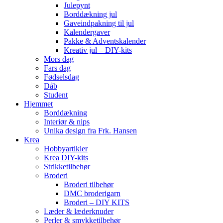
Julepynt
Borddækning jul
Gaveindpakning til jul
Kalendergaver
Pakke & Adventskalender
Kreativ jul – DIY-kits
Mors dag
Fars dag
Fødselsdag
Dåb
Student
Hjemmet
Borddækning
Interiør & nips
Unika design fra Frk. Hansen
Krea
Hobbyartikler
Krea DIY-kits
Strikketilbehør
Broderi
Broderi tilbehør
DMC broderigarn
Broderi – DIY KITS
Læder & læderknuder
Perler & smykketilbehør