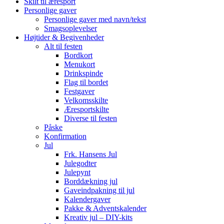
Skilt til æresport
Personlige gaver
Personlige gaver med navn/tekst
Smagsoplevelser
Højtider & Begivenheder
Alt til festen
Bordkort
Menukort
Drinkspinde
Flag til bordet
Festgaver
Velkomsskilte
Æresportskilte
Diverse til festen
Påske
Konfirmation
Jul
Frk. Hansens Jul
Julegodter
Julepynt
Borddækning jul
Gaveindpakning til jul
Kalendergaver
Pakke & Adventskalender
Kreativ jul – DIY-kits