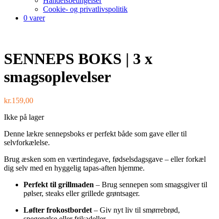
Handelsbetingelser
Cookie- og privatlivspolitik
0 varer
SENNEPS BOKS | 3 x
smagsoplevelser
kr.
159,00
Ikke på lager
Denne lækre sennepsboks er perfekt både som gave eller til
selvforkælelse.
Brug æsken som en værtindegave, fødselsdagsgave – eller forkæl
dig selv med en hyggelig tapas-aften hjemme.
Perfekt til grillmaden
– Brug sennepen som smagsgiver til
pølser, steaks eller grillede grøntsager.
Løfter frokostbordet
– Giv nyt liv til smørrebrød,
spegepølse eller frikadeller.