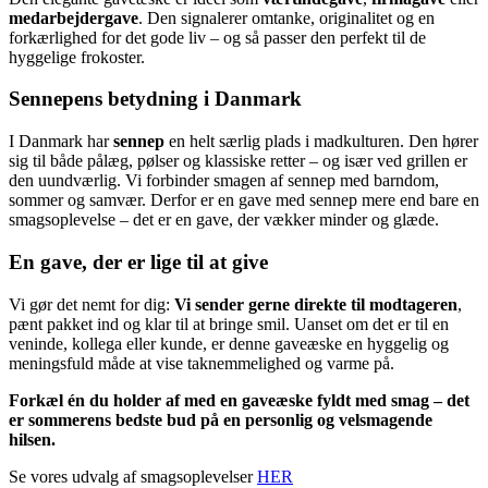
medarbejdergave
. Den signalerer omtanke, originalitet og en
forkærlighed for det gode liv – og så passer den perfekt til de
hyggelige frokoster.
Sennepens betydning i Danmark
I Danmark har
sennep
en helt særlig plads i madkulturen. Den hører
sig til både pålæg, pølser og klassiske retter – og især ved grillen er
den uundværlig. Vi forbinder smagen af sennep med barndom,
sommer og samvær. Derfor er en gave med sennep mere end bare en
smagsoplevelse – det er en gave, der vækker minder og glæde.
En gave, der er lige til at give
Vi gør det nemt for dig:
Vi sender gerne direkte til modtageren
,
pænt pakket ind og klar til at bringe smil. Uanset om det er til en
veninde, kollega eller kunde, er denne gaveæske en hyggelig og
meningsfuld måde at vise taknemmelighed og varme på.
Forkæl én du holder af med en gaveæske fyldt med smag – det
er sommerens bedste bud på en personlig og velsmagende
hilsen.
Se vores udvalg af smagsoplevelser
HER