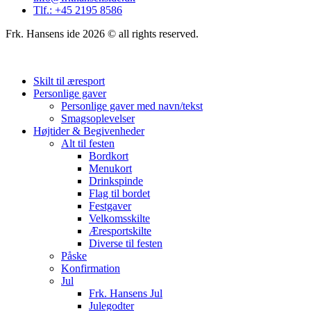
Tlf.: +45 2195 8586
Frk. Hansens ide 2026 © all rights reserved.
Skilt til æresport
Personlige gaver
Personlige gaver med navn/tekst
Smagsoplevelser
Højtider & Begivenheder
Alt til festen
Bordkort
Menukort
Drinkspinde
Flag til bordet
Festgaver
Velkomsskilte
Æresportskilte
Diverse til festen
Påske
Konfirmation
Jul
Frk. Hansens Jul
Julegodter