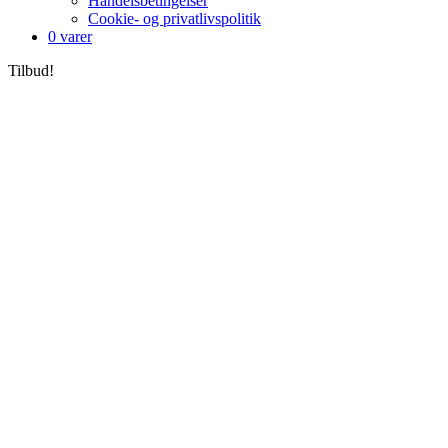
Handelsbetingelser
Cookie- og privatlivspolitik
0 varer
Tilbud!