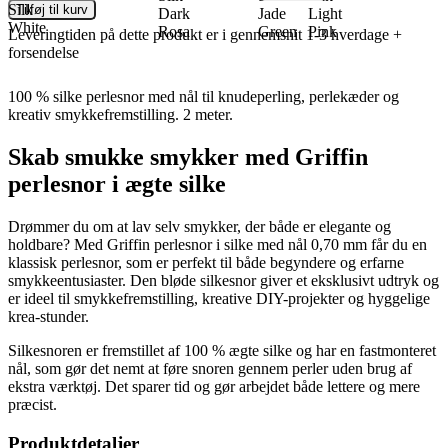
Silk
Tilføj til kurv
Dark
Jade
Light
White
Rosa
Green
Pink
Leveringtiden på dette produkt er i gennemsnit 1-3 hverdage +
forsendelse
100 % silke perlesnor med nål til knudeperling, perlekæder og
kreativ smykkefremstilling. 2 meter.
Skab smukke smykker med Griffin
perlesnor i ægte silke
Drømmer du om at lav selv smykker, der både er elegante og
holdbare? Med Griffin perlesnor i silke med nål 0,70 mm får du en
klassisk perlesnor, som er perfekt til både begyndere og erfarne
smykkeentusiaster. Den bløde silkesnor giver et eksklusivt udtryk og
er ideel til smykkefremstilling, kreative DIY-projekter og hyggelige
krea-stunder.
Silkesnoren er fremstillet af 100 % ægte silke og har en fastmonteret
nål, som gør det nemt at føre snoren gennem perler uden brug af
ekstra værktøj. Det sparer tid og gør arbejdet både lettere og mere
præcist.
Produktdetaljer