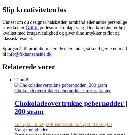
Slip kreativiteten løs
Uanset om du designer halskæder, armbånd eller andre personlige
smykker, er
Griffin
perlesnor et oplagt valg. Den kombinerer høj
kvalitet med brugervenlighed og giver dine smykker et flot og
klassisk resultat.
Spørgsmål til produkt, materiale eller andet, så send gerne en mail
til
info@frkhansenside.dk
Relaterede varer
Tilbud!
Chokoladeovertrukne pebernødder |
200 gram
kr.
45,00
–
kr.
60,00
Prisinterval: kr.45,00 til kr.60,00
Vælg muligheder