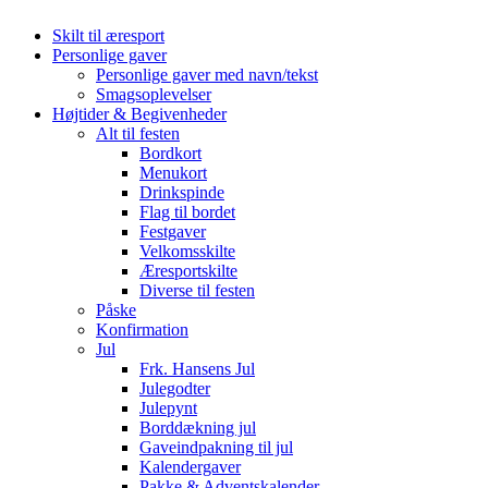
Skilt til æresport
Personlige gaver
Personlige gaver med navn/tekst
Smagsoplevelser
Højtider & Begivenheder
Alt til festen
Bordkort
Menukort
Drinkspinde
Flag til bordet
Festgaver
Velkomsskilte
Æresportskilte
Diverse til festen
Påske
Konfirmation
Jul
Frk. Hansens Jul
Julegodter
Julepynt
Borddækning jul
Gaveindpakning til jul
Kalendergaver
Pakke & Adventskalender