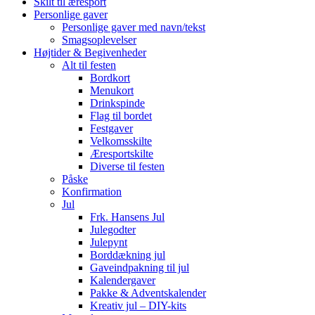
Skilt til æresport
Personlige gaver
Personlige gaver med navn/tekst
Smagsoplevelser
Højtider & Begivenheder
Alt til festen
Bordkort
Menukort
Drinkspinde
Flag til bordet
Festgaver
Velkomsskilte
Æresportskilte
Diverse til festen
Påske
Konfirmation
Jul
Frk. Hansens Jul
Julegodter
Julepynt
Borddækning jul
Gaveindpakning til jul
Kalendergaver
Pakke & Adventskalender
Kreativ jul – DIY-kits