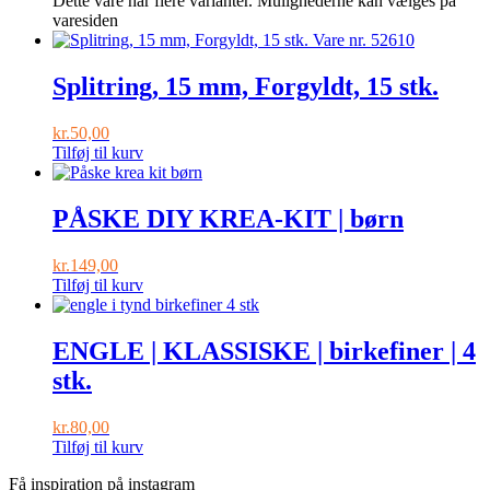
Dette vare har flere varianter. Mulighederne kan vælges på
varesiden
Splitring, 15 mm, Forgyldt, 15 stk.
kr.
50,00
Tilføj til kurv
PÅSKE DIY KREA-KIT | børn
kr.
149,00
Tilføj til kurv
ENGLE | KLASSISKE | birkefiner | 4
stk.
kr.
80,00
Tilføj til kurv
Få inspiration på instagram