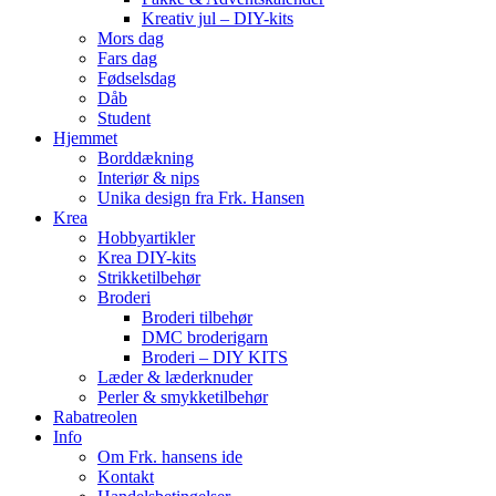
Kreativ jul – DIY-kits
Mors dag
Fars dag
Fødselsdag
Dåb
Student
Hjemmet
Borddækning
Interiør & nips
Unika design fra Frk. Hansen
Krea
Hobbyartikler
Krea DIY-kits
Strikketilbehør
Broderi
Broderi tilbehør
DMC broderigarn
Broderi – DIY KITS
Læder & læderknuder
Perler & smykketilbehør
Rabatreolen
Info
Om Frk. hansens ide
Kontakt