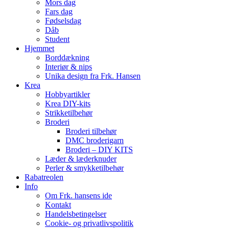
Mors dag
Fars dag
Fødselsdag
Dåb
Student
Hjemmet
Borddækning
Interiør & nips
Unika design fra Frk. Hansen
Krea
Hobbyartikler
Krea DIY-kits
Strikketilbehør
Broderi
Broderi tilbehør
DMC broderigarn
Broderi – DIY KITS
Læder & læderknuder
Perler & smykketilbehør
Rabatreolen
Info
Om Frk. hansens ide
Kontakt
Handelsbetingelser
Cookie- og privatlivspolitik