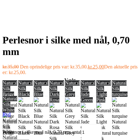
Perlesnor i silke med nål, 0,70
mm
kr.
35,00
Den oprindelige pris var: kr.35,00.
kr.
25,00
Den aktuelle pris
er: kr.25,00.
Vælg
Natural
Natural
Natural
Natural
Natural
Natural
Natural
Natural
Silk
Silk
Silk
Silk
Silk
Silk
Silk
Silk
Beige
Black
Blue
Dark
Grey
Jade
Light
turquise
Natural
Rosa
Green
Pink
Silk
White
Ryd
Natural
Natural
Natural
Natural
Natural
Silk
Silk
Silk
Silk
Silk
Perlesnor i silke med nål, 0,70 mm antal
Beige
Black
Blue
Natural
Grey
Natural
Natural
turquise
Natural
Silk
Silk
Silk