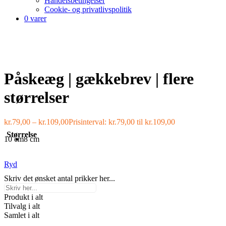
Handelsbetingelser
Cookie- og privatlivspolitik
0 varer
Påskeæg | gækkebrev | flere
størrelser
kr.
79,00
–
kr.
109,00
Prisinterval: kr.79,00 til kr.109,00
Størrelse
10 cm
8 cm
Ryd
Skriv det ønsket antal prikker her...
Produkt i alt
Tilvalg i alt
Samlet i alt