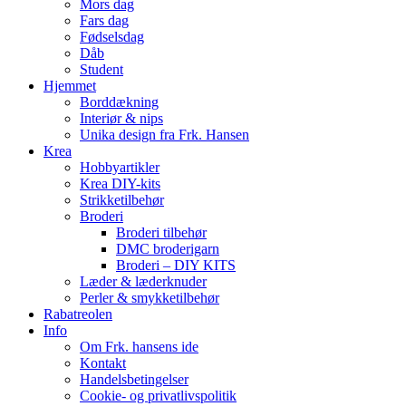
Mors dag
Fars dag
Fødselsdag
Dåb
Student
Hjemmet
Borddækning
Interiør & nips
Unika design fra Frk. Hansen
Krea
Hobbyartikler
Krea DIY-kits
Strikketilbehør
Broderi
Broderi tilbehør
DMC broderigarn
Broderi – DIY KITS
Læder & læderknuder
Perler & smykketilbehør
Rabatreolen
Info
Om Frk. hansens ide
Kontakt
Handelsbetingelser
Cookie- og privatlivspolitik