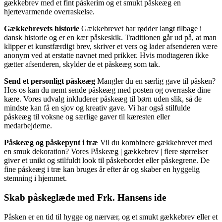
gækkebrev med et fint påskerim og et smukt påskeæg en
hjertevarmende overraskelse.
Gækkebrevets historie
Gækkebrevet har rødder langt tilbage i
dansk historie og er en kær påskeskik. Traditionen går ud på, at man
klipper et kunstfærdigt brev, skriver et vers og lader afsenderen være
anonym ved at erstatte navnet med prikker. Hvis modtageren ikke
gætter afsenderen, skylder de et påskeæg som tak.
Send et personligt påskeæg
Mangler du en særlig gave til påsken?
Hos os kan du nemt sende påskeæg med posten og overraske dine
kære. Vores udvalg inkluderer påskeæg til børn uden slik, så de
mindste kan få en sjov og kreativ gave. Vi har også stilfulde
påskeæg til voksne og særlige gaver til kæresten eller
medarbejderne.
Påskeæg og påskepynt i træ
Vil du kombinere gækkebrevet med
en smuk dekoration? Vores Påskeæg | gækkebrev | flere størrelser
giver et unikt og stilfuldt look til påskebordet eller påskegrene. De
fine påskeæg i træ kan bruges år efter år og skaber en hyggelig
stemning i hjemmet.
Skab påskeglæde med Frk. Hansens ide
Påsken er en tid til hygge og nærvær, og et smukt gækkebrev eller et