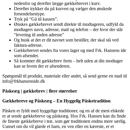
nedenfor og derefter lægge gækkebrevet i kurv.
Derefter trykker du på kurven og vælger den ønskede
forsendelsestype.
Tryk på “Gå til kassen”.
Ønskes gækkebrevet sendt direkte til modtageren, udfyld da
modtagers navn, adresse, mail og telefon – der hvor der står
“levering til anden adresse”
Og husk at det er dit navnet som bestiller, der skal stå ved
faktura-adresse.
Gækkebrevet sendes fra vores lager og med Frk. Hansens ide
som afsender.
Så kommer dit gækkebrev frem – helt uden at din modtager
kan se hvem der er afsenderen.
Spørgsmål til produkt, materiale eller andet, så send gerne en mail til
info@frkhansenside.dk
Påskeæg | gækkebrev | flere størrelser
Gækkebreve og Påskeæg – En Hyggelig Påsketradition
Påsken er fyldt med hyggelige traditioner, og en af de mest elskede
er at sende gækkebreve og påskeæg. Hos Frk. Hansen kan du finde
de fineste gækkebreve i træ, som gør traditionen endnu mere særlig.
Uanset om du vil glæde et barn, en ven eller en kæreste, er et