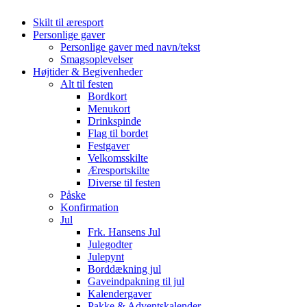
Skilt til æresport
Personlige gaver
Personlige gaver med navn/tekst
Smagsoplevelser
Højtider & Begivenheder
Alt til festen
Bordkort
Menukort
Drinkspinde
Flag til bordet
Festgaver
Velkomsskilte
Æresportskilte
Diverse til festen
Påske
Konfirmation
Jul
Frk. Hansens Jul
Julegodter
Julepynt
Borddækning jul
Gaveindpakning til jul
Kalendergaver
Pakke & Adventskalender