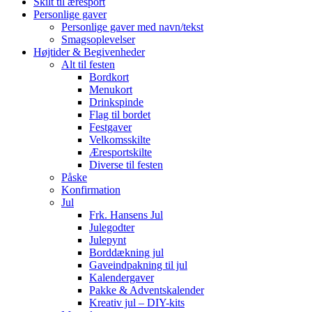
Skilt til æresport
Personlige gaver
Personlige gaver med navn/tekst
Smagsoplevelser
Højtider & Begivenheder
Alt til festen
Bordkort
Menukort
Drinkspinde
Flag til bordet
Festgaver
Velkomsskilte
Æresportskilte
Diverse til festen
Påske
Konfirmation
Jul
Frk. Hansens Jul
Julegodter
Julepynt
Borddækning jul
Gaveindpakning til jul
Kalendergaver
Pakke & Adventskalender
Kreativ jul – DIY-kits