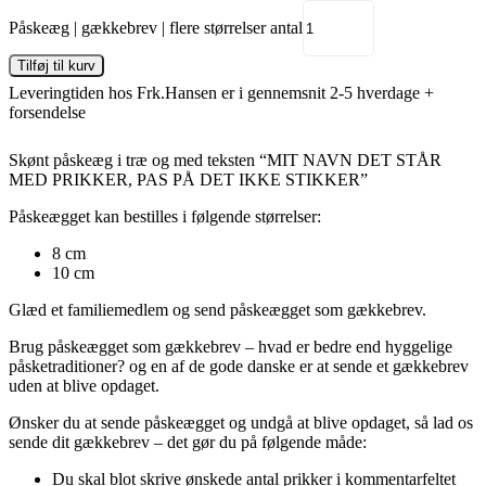
Påskeæg | gækkebrev | flere størrelser antal
Tilføj til kurv
Leveringtiden hos Frk.Hansen er i gennemsnit 2-5 hverdage +
forsendelse
Skønt påskeæg i træ og med teksten “MIT NAVN DET STÅR
MED PRIKKER, PAS PÅ DET IKKE STIKKER”
Påskeægget kan bestilles i følgende størrelser:
8 cm
10 cm
Glæd et familiemedlem og send påskeægget som gækkebrev.
Brug påskeægget som gækkebrev – hvad er bedre end hyggelige
påsketraditioner? og en af de gode danske er at sende et gækkebrev
uden at blive opdaget.
Ønsker du at sende påskeægget og undgå at blive opdaget, så lad os
sende dit gækkebrev – det gør du på følgende måde:
Du skal blot skrive ønskede antal prikker i kommentarfeltet