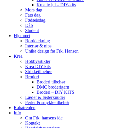
Kreativ jul – DIY-kits
Mors dag
Fars dag
Fødselsdag
Dåb
Student
Hjemmet
Borddækning
Interiør & nips
Unika design fra Frk. Hansen
Krea
Hobbyartikler
Krea DIY-kits
Strikketilbehør
Broderi
Broderi tilbehør
DMC broderigarn
Broderi – DIY KITS
Læder & læderknuder
Perler & smykketilbehør
Rabatreolen
Info
Om Frk. hansens ide
Kontakt