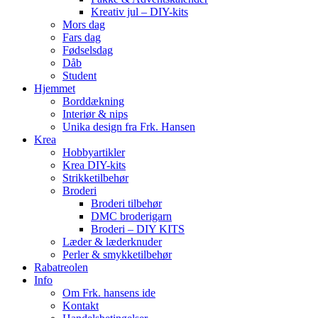
Kreativ jul – DIY-kits
Mors dag
Fars dag
Fødselsdag
Dåb
Student
Hjemmet
Borddækning
Interiør & nips
Unika design fra Frk. Hansen
Krea
Hobbyartikler
Krea DIY-kits
Strikketilbehør
Broderi
Broderi tilbehør
DMC broderigarn
Broderi – DIY KITS
Læder & læderknuder
Perler & smykketilbehør
Rabatreolen
Info
Om Frk. hansens ide
Kontakt