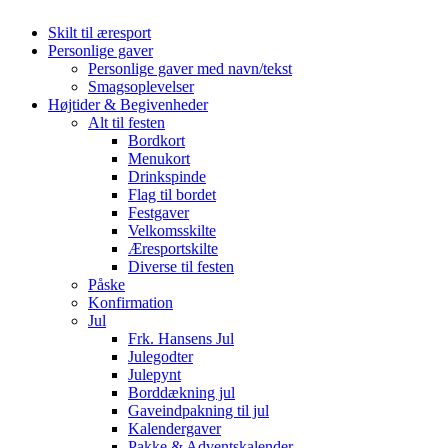
Skilt til æresport
Personlige gaver
Personlige gaver med navn/tekst
Smagsoplevelser
Højtider & Begivenheder
Alt til festen
Bordkort
Menukort
Drinkspinde
Flag til bordet
Festgaver
Velkomsskilte
Æresportskilte
Diverse til festen
Påske
Konfirmation
Jul
Frk. Hansens Jul
Julegodter
Julepynt
Borddækning jul
Gaveindpakning til jul
Kalendergaver
Pakke & Adventskalender