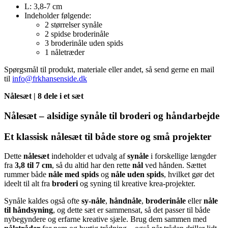
L: 3,8-7 cm
Indeholder følgende:
2 størrelser synåle
2 spidse broderinåle
3 broderinåle uden spids
1 nåletræder
Spørgsmål til produkt, materiale eller andet, så send gerne en mail
til
info@frkhansenside.dk
Nålesæt | 8 dele i et sæt
Nålesæt – alsidige synåle til broderi og håndarbejde
Et klassisk nålesæt til både store og små projekter
Dette
nålesæt
indeholder et udvalg af
synåle
i forskellige længder
fra
3,8 til 7 cm
, så du altid har den rette
nål
ved hånden. Sættet
rummer både
nåle med spids
og
nåle uden spids
, hvilket gør det
ideelt til alt fra
broderi
og syning til kreative krea-projekter.
Synåle kaldes også ofte
sy-nåle
,
håndnåle
,
broderinåle
eller
nåle
til håndsyning
, og dette sæt er sammensat, så det passer til både
nybegyndere og erfarne kreative sjæle. Brug dem sammen med