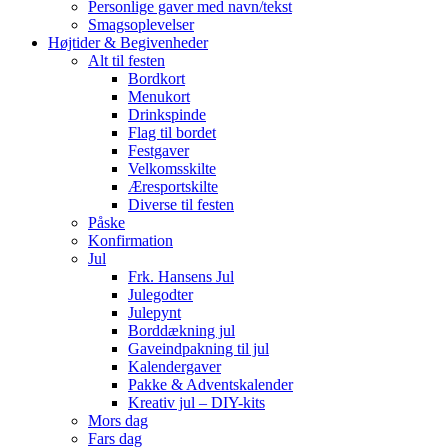
Personlige gaver med navn/tekst
Smagsoplevelser
Højtider & Begivenheder
Alt til festen
Bordkort
Menukort
Drinkspinde
Flag til bordet
Festgaver
Velkomsskilte
Æresportskilte
Diverse til festen
Påske
Konfirmation
Jul
Frk. Hansens Jul
Julegodter
Julepynt
Borddækning jul
Gaveindpakning til jul
Kalendergaver
Pakke & Adventskalender
Kreativ jul – DIY-kits
Mors dag
Fars dag