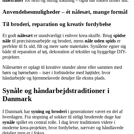
nåletråder
for nem og hurtig trådning – også når tråden driller lidt.
Anvendelsesmuligheder – ét nålesæt, mange formål
Til broderi, reparation og kreativ fordybelse
Et godt
nålesæt
er uundværligt i enhver krea-skuffe. Brug
spidse
nåle
til præcisionsarbejde og broderi, mens
nåle uden spids
er
perfekte til fx uld, filt og mere sarte materialer. Synålene egner sig
både til reparation af tøj, dekoration af tekstiler og hyggelige DIY-
projekter.
Nålesættet er oplagt til kreative stunder alene eller sammen med
børn og børnebørn – især i forbindelse med højtider, hvor
håndarbejde og hjemmelavede detaljer får ekstra plads.
Synåle og håndarbejdstraditioner i
Danmark
I Danmark har
syning og broderi
i generationer været en del af
hverdagen. Fra stopning af sokker til sirligt broderede duge har
synåle
spillet en central rolle. I dag lever traditionen videre i
moderne krea-projekter, hvor fordybelse, nærvær og håndlavede
detaljer igen er i fokus.