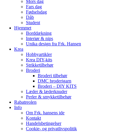
Mors dag
Fars dag
Fødselsdag
Dåb
Student
Hjemmet
Borddækning
Interiør & nips
Unika design fra Frk. Hansen
Krea
Hobbyartikler
Krea DIY-kits
Strikketilbehør
Broderi
Broderi tilbehør
DMC broderigarn
Broderi – DIY KITS
Læder & læderknuder
Perler & smykketilbehør
Rabatreolen
Info
Om Frk. hansens ide
Kontakt
Handelsbetingelser
Cookie- og privatlivspolitik