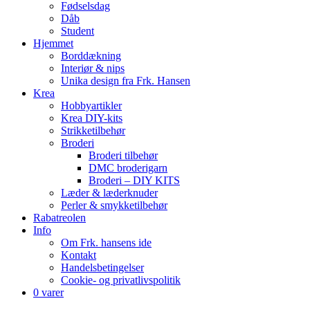
Fødselsdag
Dåb
Student
Hjemmet
Borddækning
Interiør & nips
Unika design fra Frk. Hansen
Krea
Hobbyartikler
Krea DIY-kits
Strikketilbehør
Broderi
Broderi tilbehør
DMC broderigarn
Broderi – DIY KITS
Læder & læderknuder
Perler & smykketilbehør
Rabatreolen
Info
Om Frk. hansens ide
Kontakt
Handelsbetingelser
Cookie- og privatlivspolitik
0 varer