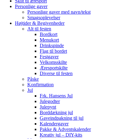
Skilt til æresport
Personlige gaver
Personlige gaver med navn/tekst
Smagsoplevelser
Højtider & Begivenheder
Alt til festen
Bordkort
Menukort
Drinkspinde
Flag til bordet
Festgaver
Velkomsskilte
Æresportskilte
Diverse til festen
Påske
Konfirmation
Jul
Frk. Hansens Jul
Julegodter
Julepynt
Borddækning jul
Gaveindpakning til jul
Kalendergaver
Pakke & Adventskalender
Kreativ jul – DIY-kits