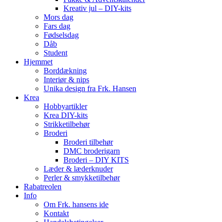
Kreativ jul – DIY-kits
Mors dag
Fars dag
Fødselsdag
Dåb
Student
Hjemmet
Borddækning
Interiør & nips
Unika design fra Frk. Hansen
Krea
Hobbyartikler
Krea DIY-kits
Strikketilbehør
Broderi
Broderi tilbehør
DMC broderigarn
Broderi – DIY KITS
Læder & læderknuder
Perler & smykketilbehør
Rabatreolen
Info
Om Frk. hansens ide
Kontakt