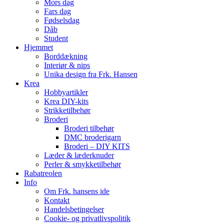
Mors dag
Fars dag
Fødselsdag
Dåb
Student
Hjemmet
Borddækning
Interiør & nips
Unika design fra Frk. Hansen
Krea
Hobbyartikler
Krea DIY-kits
Strikketilbehør
Broderi
Broderi tilbehør
DMC broderigarn
Broderi – DIY KITS
Læder & læderknuder
Perler & smykketilbehør
Rabatreolen
Info
Om Frk. hansens ide
Kontakt
Handelsbetingelser
Cookie- og privatlivspolitik