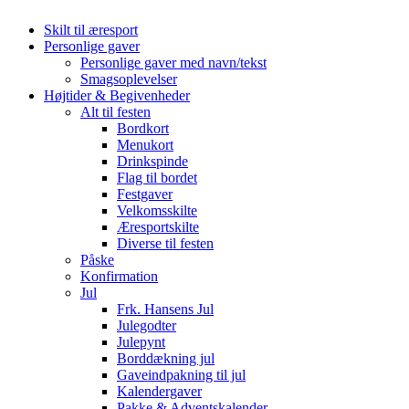
Skilt til æresport
Personlige gaver
Personlige gaver med navn/tekst
Smagsoplevelser
Højtider & Begivenheder
Alt til festen
Bordkort
Menukort
Drinkspinde
Flag til bordet
Festgaver
Velkomsskilte
Æresportskilte
Diverse til festen
Påske
Konfirmation
Jul
Frk. Hansens Jul
Julegodter
Julepynt
Borddækning jul
Gaveindpakning til jul
Kalendergaver
Pakke & Adventskalender