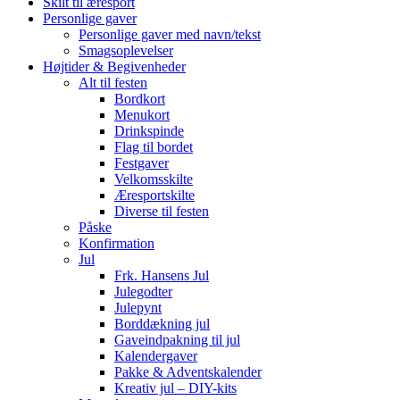
Skilt til æresport
Personlige gaver
Personlige gaver med navn/tekst
Smagsoplevelser
Højtider & Begivenheder
Alt til festen
Bordkort
Menukort
Drinkspinde
Flag til bordet
Festgaver
Velkomsskilte
Æresportskilte
Diverse til festen
Påske
Konfirmation
Jul
Frk. Hansens Jul
Julegodter
Julepynt
Borddækning jul
Gaveindpakning til jul
Kalendergaver
Pakke & Adventskalender
Kreativ jul – DIY-kits