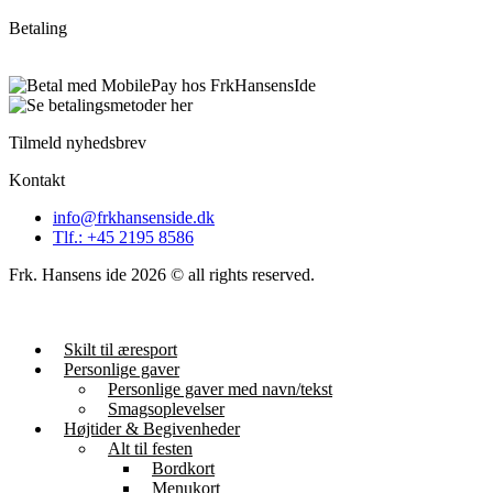
Betaling
Tilmeld nyhedsbrev
Kontakt
info@frkhansenside.dk
Tlf.: +45 2195 8586
Frk. Hansens ide 2026 © all rights reserved.
Skilt til æresport
Personlige gaver
Personlige gaver med navn/tekst
Smagsoplevelser
Højtider & Begivenheder
Alt til festen
Bordkort
Menukort