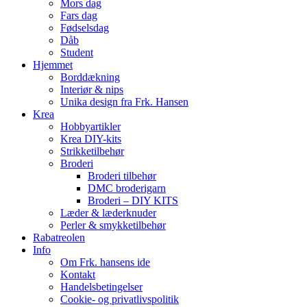
Mors dag
Fars dag
Fødselsdag
Dåb
Student
Hjemmet
Borddækning
Interiør & nips
Unika design fra Frk. Hansen
Krea
Hobbyartikler
Krea DIY-kits
Strikketilbehør
Broderi
Broderi tilbehør
DMC broderigarn
Broderi – DIY KITS
Læder & læderknuder
Perler & smykketilbehør
Rabatreolen
Info
Om Frk. hansens ide
Kontakt
Handelsbetingelser
Cookie- og privatlivspolitik