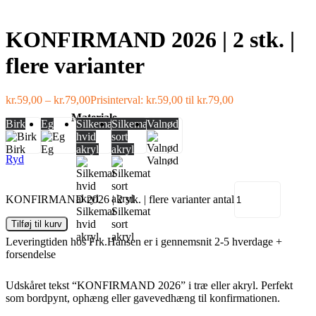
KONFIRMAND 2026 | 2 stk. |
flere varianter
kr.
59,00
–
kr.
79,00
Prisinterval: kr.59,00 til kr.79,00
Materiale
Birk
Eg
Silkemat
Silkemat
Valnød
hvid
sort
Birk
Eg
akryl
akryl
Ryd
Valnød
KONFIRMAND 2026 | 2 stk. | flere varianter antal
Silkemat
Silkemat
hvid
sort
Tilføj til kurv
akryl
akryl
Leveringtiden hos Frk.Hansen er i gennemsnit 2-5 hverdage +
forsendelse
Udskåret tekst “KONFIRMAND 2026” i træ eller akryl. Perfekt
som bordpynt, ophæng eller gavevedhæng til konfirmationen.