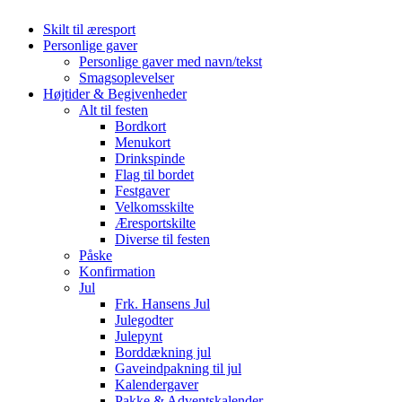
Skilt til æresport
Personlige gaver
Personlige gaver med navn/tekst
Smagsoplevelser
Højtider & Begivenheder
Alt til festen
Bordkort
Menukort
Drinkspinde
Flag til bordet
Festgaver
Velkomsskilte
Æresportskilte
Diverse til festen
Påske
Konfirmation
Jul
Frk. Hansens Jul
Julegodter
Julepynt
Borddækning jul
Gaveindpakning til jul
Kalendergaver
Pakke & Adventskalender