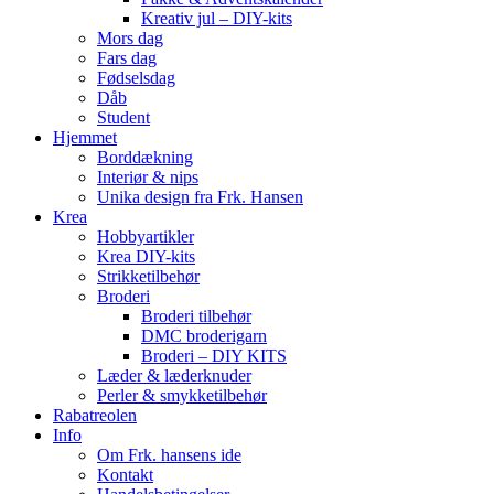
Kreativ jul – DIY-kits
Mors dag
Fars dag
Fødselsdag
Dåb
Student
Hjemmet
Borddækning
Interiør & nips
Unika design fra Frk. Hansen
Krea
Hobbyartikler
Krea DIY-kits
Strikketilbehør
Broderi
Broderi tilbehør
DMC broderigarn
Broderi – DIY KITS
Læder & læderknuder
Perler & smykketilbehør
Rabatreolen
Info
Om Frk. hansens ide
Kontakt