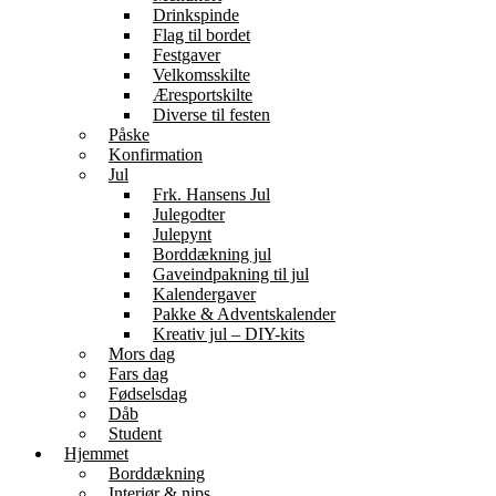
Drinkspinde
Flag til bordet
Festgaver
Velkomsskilte
Æresportskilte
Diverse til festen
Påske
Konfirmation
Jul
Frk. Hansens Jul
Julegodter
Julepynt
Borddækning jul
Gaveindpakning til jul
Kalendergaver
Pakke & Adventskalender
Kreativ jul – DIY-kits
Mors dag
Fars dag
Fødselsdag
Dåb
Student
Hjemmet
Borddækning
Interiør & nips