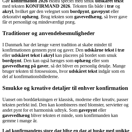
Gør
konfirmation 2026
ekstra speciel med smuk
udskåret tekst
med teksten
KONFIRMAND 2026
. Teksten fås både i
træ
og
akryl
, hvilket gør den velegnet som
bordpynt
,
gavepynt
eller
dekorativt
ophæng
. Brug teksten som
gavevedhæng
, så hver gave
får et personligt og mindeværdigt præg.
Traditioner og anvendelsesmuligheder
I Danmark har det længe været tradition at skabe minder til
konfirmationen gennem pynt og gaver. Den
udskårne tekst i træ
eller
udskåret tekst i akryl
kan placeres på bordet som smuk
bordpynt
. Den kan også hænges som
ophæng
eller som
gavevedhæng på gaver
, så det bliver en personlig detalje. Mange
bruger teksten til fotosessions, hvor
udskåret tekst
indgår som en
del af konfirmationsbillederne.
Smukke og kreative detaljer til enhver konfirmation
Uanset om borddækningen er klassisk, moderne eller kreativ, passer
teksten perfekt ind. Den kan kombineres med blomster, servietter og
andet pynt for et harmonisk udtryk. Som
gavepynt
eller
gavevedhæng
bliver teksten et minde, som konfirmanden kan
gemme i mange år.
Lad konfirmandens store dag blive en dag at huske med unikke