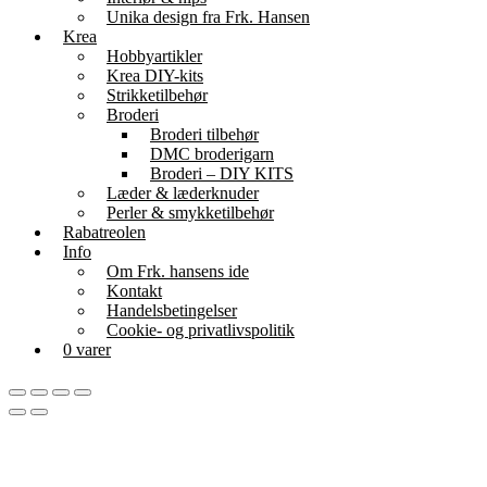
Unika design fra Frk. Hansen
Krea
Hobbyartikler
Krea DIY-kits
Strikketilbehør
Broderi
Broderi tilbehør
DMC broderigarn
Broderi – DIY KITS
Læder & læderknuder
Perler & smykketilbehør
Rabatreolen
Info
Om Frk. hansens ide
Kontakt
Handelsbetingelser
Cookie- og privatlivspolitik
0 varer