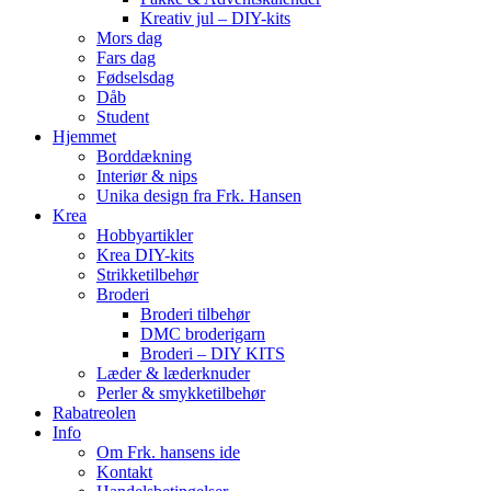
Kreativ jul – DIY-kits
Mors dag
Fars dag
Fødselsdag
Dåb
Student
Hjemmet
Borddækning
Interiør & nips
Unika design fra Frk. Hansen
Krea
Hobbyartikler
Krea DIY-kits
Strikketilbehør
Broderi
Broderi tilbehør
DMC broderigarn
Broderi – DIY KITS
Læder & læderknuder
Perler & smykketilbehør
Rabatreolen
Info
Om Frk. hansens ide
Kontakt