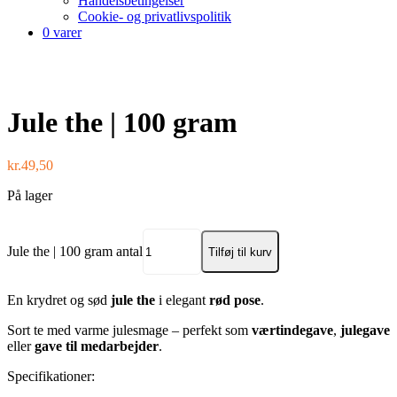
Handelsbetingelser
Cookie- og privatlivspolitik
0 varer
Jule the | 100 gram
kr.
49,50
På lager
Jule the | 100 gram antal
Tilføj til kurv
En krydret og sød
jule the
i elegant
rød pose
.
Sort te med varme julesmage – perfekt som
værtindegave
,
julegave
eller
gave til medarbejder
.
Specifikationer: