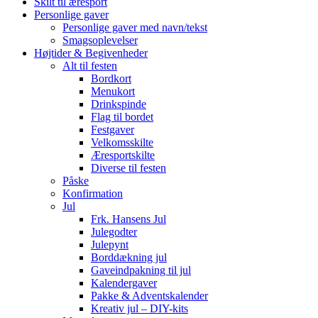
Skilt til æresport
Personlige gaver
Personlige gaver med navn/tekst
Smagsoplevelser
Højtider & Begivenheder
Alt til festen
Bordkort
Menukort
Drinkspinde
Flag til bordet
Festgaver
Velkomsskilte
Æresportskilte
Diverse til festen
Påske
Konfirmation
Jul
Frk. Hansens Jul
Julegodter
Julepynt
Borddækning jul
Gaveindpakning til jul
Kalendergaver
Pakke & Adventskalender
Kreativ jul – DIY-kits