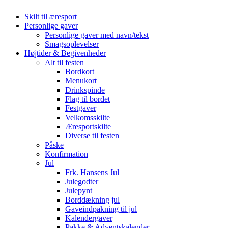
Skilt til æresport
Personlige gaver
Personlige gaver med navn/tekst
Smagsoplevelser
Højtider & Begivenheder
Alt til festen
Bordkort
Menukort
Drinkspinde
Flag til bordet
Festgaver
Velkomsskilte
Æresportskilte
Diverse til festen
Påske
Konfirmation
Jul
Frk. Hansens Jul
Julegodter
Julepynt
Borddækning jul
Gaveindpakning til jul
Kalendergaver
Pakke & Adventskalender