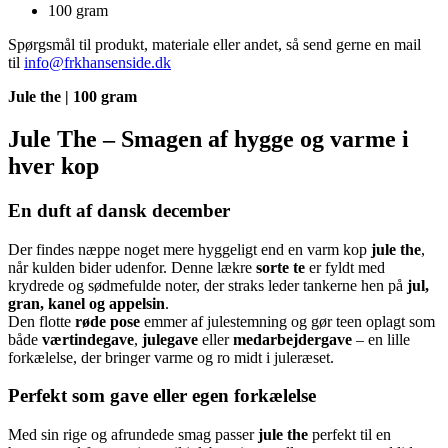
100 gram
Spørgsmål til produkt, materiale eller andet, så send gerne en mail
til
info@frkhansenside.dk
Jule the | 100 gram
Jule The – Smagen af hygge og varme i
hver kop
En duft af dansk december
Der findes næppe noget mere hyggeligt end en varm kop
jule the
,
når kulden bider udenfor. Denne lækre
sorte te
er fyldt med
krydrede og sødmefulde noter, der straks leder tankerne hen på
jul,
gran, kanel og appelsin
.
Den flotte
røde pose
emmer af julestemning og gør teen oplagt som
både
værtindegave
,
julegave
eller
medarbejdergave
– en lille
forkælelse, der bringer varme og ro midt i juleræset.
Perfekt som gave eller egen forkælelse
Med sin rige og afrundede smag passer
jule the
perfekt til en