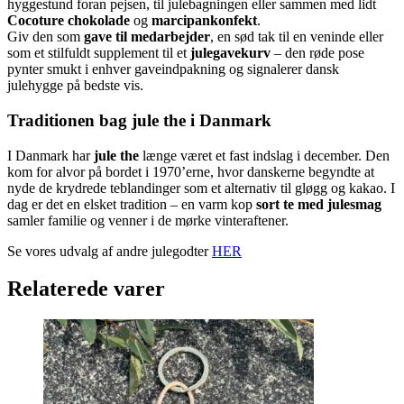
hyggestund foran pejsen, til julebagningen eller sammen med lidt
Cocoture chokolade
og
marcipankonfekt
.
Giv den som
gave til medarbejder
, en sød tak til en veninde eller
som et stilfuldt supplement til et
julegavekurv
– den røde pose
pynter smukt i enhver gaveindpakning og signalerer dansk
julehygge på bedste vis.
Traditionen bag jule the i Danmark
I Danmark har
jule the
længe været et fast indslag i december. Den
kom for alvor på bordet i 1970’erne, hvor danskerne begyndte at
nyde de krydrede teblandinger som et alternativ til gløgg og kakao. I
dag er det en elsket tradition – en varm kop
sort te med julesmag
samler familie og venner i de mørke vinteraftener.
Se vores udvalg af andre julegodter
HER
Relaterede varer