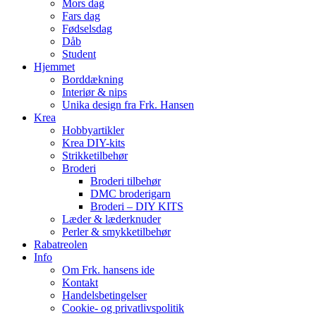
Mors dag
Fars dag
Fødselsdag
Dåb
Student
Hjemmet
Borddækning
Interiør & nips
Unika design fra Frk. Hansen
Krea
Hobbyartikler
Krea DIY-kits
Strikketilbehør
Broderi
Broderi tilbehør
DMC broderigarn
Broderi – DIY KITS
Læder & læderknuder
Perler & smykketilbehør
Rabatreolen
Info
Om Frk. hansens ide
Kontakt
Handelsbetingelser
Cookie- og privatlivspolitik