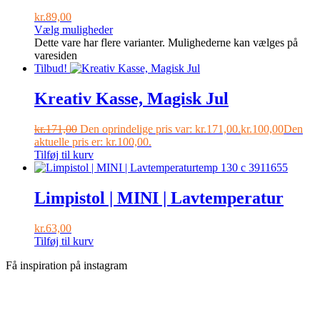
kr.
89,00
Vælg muligheder
Dette vare har flere varianter. Mulighederne kan vælges på
varesiden
Tilbud!
Kreativ Kasse, Magisk Jul
kr.
171,00
Den oprindelige pris var: kr.171,00.
kr.
100,00
Den
aktuelle pris er: kr.100,00.
Tilføj til kurv
Limpistol | MINI | Lavtemperatur
kr.
63,00
Tilføj til kurv
Få inspiration på instagram