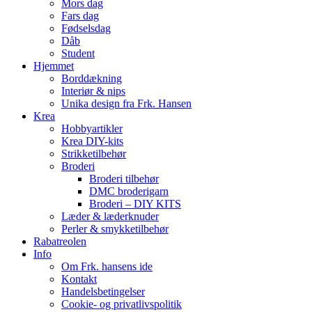
Mors dag
Fars dag
Fødselsdag
Dåb
Student
Hjemmet
Borddækning
Interiør & nips
Unika design fra Frk. Hansen
Krea
Hobbyartikler
Krea DIY-kits
Strikketilbehør
Broderi
Broderi tilbehør
DMC broderigarn
Broderi – DIY KITS
Læder & læderknuder
Perler & smykketilbehør
Rabatreolen
Info
Om Frk. hansens ide
Kontakt
Handelsbetingelser
Cookie- og privatlivspolitik