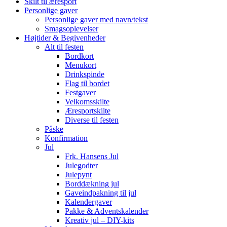
Skilt til æresport
Personlige gaver
Personlige gaver med navn/tekst
Smagsoplevelser
Højtider & Begivenheder
Alt til festen
Bordkort
Menukort
Drinkspinde
Flag til bordet
Festgaver
Velkomsskilte
Æresportskilte
Diverse til festen
Påske
Konfirmation
Jul
Frk. Hansens Jul
Julegodter
Julepynt
Borddækning jul
Gaveindpakning til jul
Kalendergaver
Pakke & Adventskalender
Kreativ jul – DIY-kits