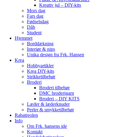
Kreativ jul – DIY-kits
Mors dag
Fars dag
Fødselsdag
Dåb
Student
Hjemmet
Borddækning
Interiør & nips
Unika design fra Frk. Hansen
Krea
Hobbyartikler
Krea DIY-kits
Strikketilbehør
Broderi
Broderi tilbehør
DMC broderigarn
Broderi – DIY KITS
Læder & læderknuder
Perler & smykketilbehør
Rabatreolen
Info
Om Frk. hansens ide
Kontakt