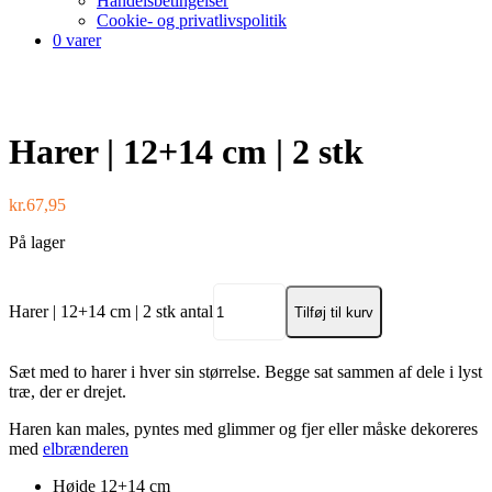
Handelsbetingelser
Cookie- og privatlivspolitik
0 varer
Harer | 12+14 cm | 2 stk
kr.
67,95
På lager
Harer | 12+14 cm | 2 stk antal
Tilføj til kurv
Sæt med to harer i hver sin størrelse. Begge sat sammen af dele i lyst
træ, der er drejet.
Haren kan males, pyntes med glimmer og fjer eller måske dekoreres
med
elbrænderen
Højde 12+14 cm