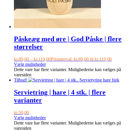
Påskeæg med øre | God Påske | flere
størrelser
kr.
89,00
–
kr.
119,00
Prisinterval: kr.89,00 til kr.119,00
Vælg muligheder
Dette vare har flere varianter. Mulighederne kan vælges på
varesiden
Tilbud!
Servietring | hare | 4 stk. | flere
varianter
kr.
50,00
Vælg muligheder
Dette vare har flere varianter. Mulighederne kan vælges på
varesiden