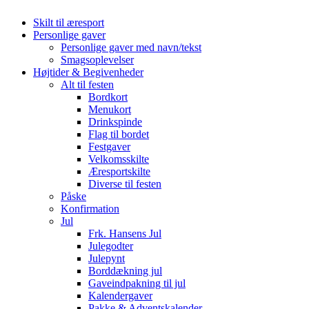
Skilt til æresport
Personlige gaver
Personlige gaver med navn/tekst
Smagsoplevelser
Højtider & Begivenheder
Alt til festen
Bordkort
Menukort
Drinkspinde
Flag til bordet
Festgaver
Velkomsskilte
Æresportskilte
Diverse til festen
Påske
Konfirmation
Jul
Frk. Hansens Jul
Julegodter
Julepynt
Borddækning jul
Gaveindpakning til jul
Kalendergaver
Pakke & Adventskalender