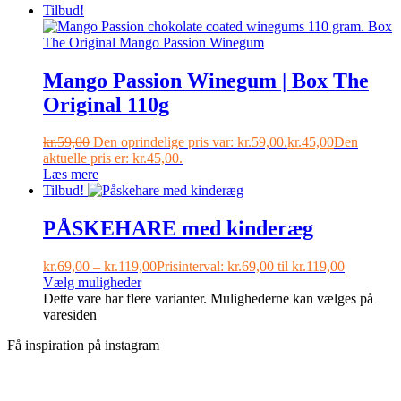
Tilbud!
Mango Passion Winegum | Box The
Original 110g
kr.
59,00
Den oprindelige pris var: kr.59,00.
kr.
45,00
Den
aktuelle pris er: kr.45,00.
Læs mere
Tilbud!
PÅSKEHARE med kinderæg
kr.
69,00
–
kr.
119,00
Prisinterval: kr.69,00 til kr.119,00
Vælg muligheder
Dette vare har flere varianter. Mulighederne kan vælges på
varesiden
Få inspiration på instagram