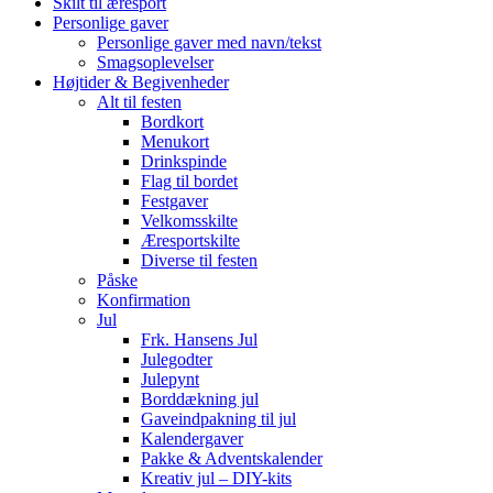
Skilt til æresport
Personlige gaver
Personlige gaver med navn/tekst
Smagsoplevelser
Højtider & Begivenheder
Alt til festen
Bordkort
Menukort
Drinkspinde
Flag til bordet
Festgaver
Velkomsskilte
Æresportskilte
Diverse til festen
Påske
Konfirmation
Jul
Frk. Hansens Jul
Julegodter
Julepynt
Borddækning jul
Gaveindpakning til jul
Kalendergaver
Pakke & Adventskalender
Kreativ jul – DIY-kits