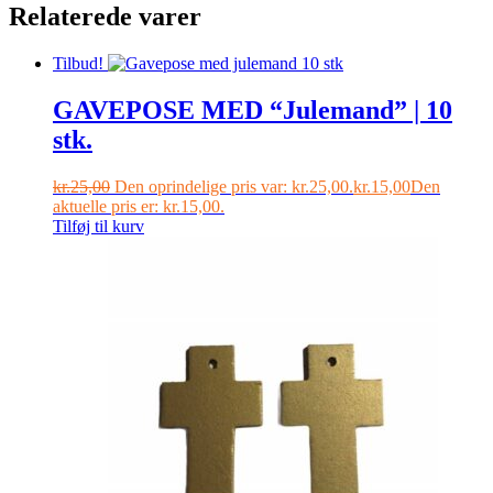
Relaterede varer
Tilbud!
GAVEPOSE MED “Julemand” | 10
stk.
kr.
25,00
Den oprindelige pris var: kr.25,00.
kr.
15,00
Den
aktuelle pris er: kr.15,00.
Tilføj til kurv