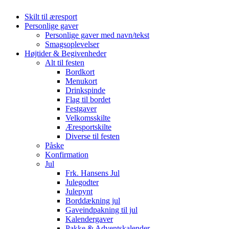
Skilt til æresport
Personlige gaver
Personlige gaver med navn/tekst
Smagsoplevelser
Højtider & Begivenheder
Alt til festen
Bordkort
Menukort
Drinkspinde
Flag til bordet
Festgaver
Velkomsskilte
Æresportskilte
Diverse til festen
Påske
Konfirmation
Jul
Frk. Hansens Jul
Julegodter
Julepynt
Borddækning jul
Gaveindpakning til jul
Kalendergaver
Pakke & Adventskalender