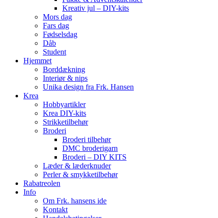
Kreativ jul – DIY-kits
Mors dag
Fars dag
Fødselsdag
Dåb
Student
Hjemmet
Borddækning
Interiør & nips
Unika design fra Frk. Hansen
Krea
Hobbyartikler
Krea DIY-kits
Strikketilbehør
Broderi
Broderi tilbehør
DMC broderigarn
Broderi – DIY KITS
Læder & læderknuder
Perler & smykketilbehør
Rabatreolen
Info
Om Frk. hansens ide
Kontakt