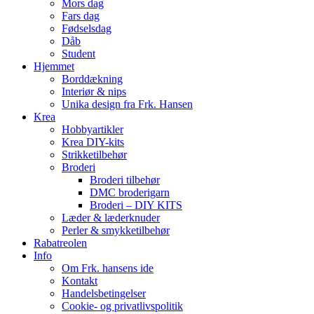
Mors dag
Fars dag
Fødselsdag
Dåb
Student
Hjemmet
Borddækning
Interiør & nips
Unika design fra Frk. Hansen
Krea
Hobbyartikler
Krea DIY-kits
Strikketilbehør
Broderi
Broderi tilbehør
DMC broderigarn
Broderi – DIY KITS
Læder & læderknuder
Perler & smykketilbehør
Rabatreolen
Info
Om Frk. hansens ide
Kontakt
Handelsbetingelser
Cookie- og privatlivspolitik