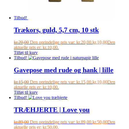
Tilbud!
Trækors, guld, 5,7 cm, 10 stk
kr.
20,00
Den oprindelige pris var: kr.20,00.
kr.
10,00
Den
aktuelle pris er: kr.10,00.
Tilføj til kurv
Tilbud!
Gavepose med rude og hank | lille
kr.
15,00
Den oprindelige pris var: kr.15,00.
kr.
10,00
Den
aktuelle pris er: kr.10,00.
Tilføj til kurv
Tilbud!
TRÆHJERTE | Love you
kr.
89,00
Den oprindelige pris var: kr.89,00.
kr.
50,00
Den
aktuelle pris er: kr.50,00.