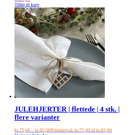
Tilføj til kurv
JULEHJERTER | flettede | 4 stk. |
flere varianter
kr.
75,00
–
kr.
85,00
Prisinterval: kr.75,00 til kr.85,00