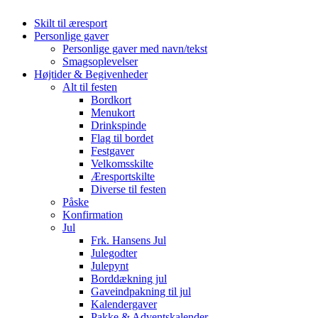
Skilt til æresport
Personlige gaver
Personlige gaver med navn/tekst
Smagsoplevelser
Højtider & Begivenheder
Alt til festen
Bordkort
Menukort
Drinkspinde
Flag til bordet
Festgaver
Velkomsskilte
Æresportskilte
Diverse til festen
Påske
Konfirmation
Jul
Frk. Hansens Jul
Julegodter
Julepynt
Borddækning jul
Gaveindpakning til jul
Kalendergaver
Pakke & Adventskalender