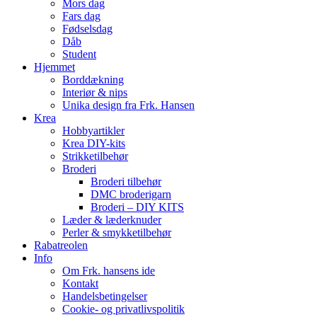
Mors dag
Fars dag
Fødselsdag
Dåb
Student
Hjemmet
Borddækning
Interiør & nips
Unika design fra Frk. Hansen
Krea
Hobbyartikler
Krea DIY-kits
Strikketilbehør
Broderi
Broderi tilbehør
DMC broderigarn
Broderi – DIY KITS
Læder & læderknuder
Perler & smykketilbehør
Rabatreolen
Info
Om Frk. hansens ide
Kontakt
Handelsbetingelser
Cookie- og privatlivspolitik