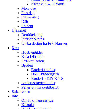
Kreativ jul – DIY-kits
Mors dag
Fars dag
Fødselsdag
Dåb
Student
Hjemmet
Borddækning
Interiør & nips
Unika design fra Frk. Hansen
Krea
Hobbyartikler
Krea DIY-kits
Strikketilbehør
Broderi
Broderi tilbehør
DMC broderigarn
Broderi – DIY KITS
Læder & læderknuder
Perler & smykketilbehør
Rabatreolen
Info
Om Frk. hansens ide
Kontakt