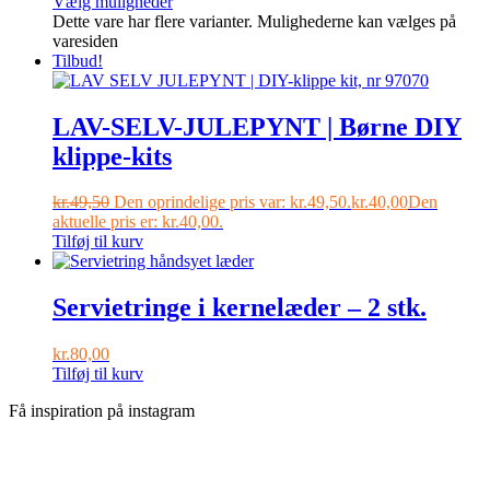
Vælg muligheder
Dette vare har flere varianter. Mulighederne kan vælges på
varesiden
Tilbud!
LAV-SELV-JULEPYNT | Børne DIY
klippe-kits
kr.
49,50
Den oprindelige pris var: kr.49,50.
kr.
40,00
Den
aktuelle pris er: kr.40,00.
Tilføj til kurv
Servietringe i kernelæder – 2 stk.
kr.
80,00
Tilføj til kurv
Få inspiration på instagram