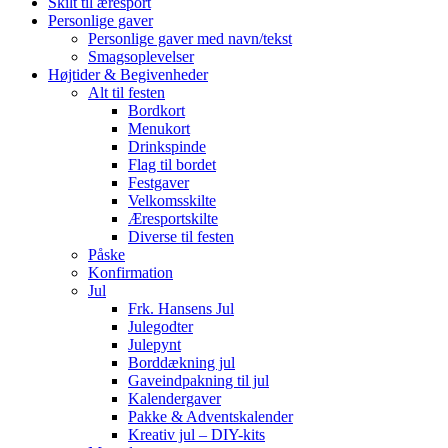
Skilt til æresport
Personlige gaver
Personlige gaver med navn/tekst
Smagsoplevelser
Højtider & Begivenheder
Alt til festen
Bordkort
Menukort
Drinkspinde
Flag til bordet
Festgaver
Velkomsskilte
Æresportskilte
Diverse til festen
Påske
Konfirmation
Jul
Frk. Hansens Jul
Julegodter
Julepynt
Borddækning jul
Gaveindpakning til jul
Kalendergaver
Pakke & Adventskalender
Kreativ jul – DIY-kits