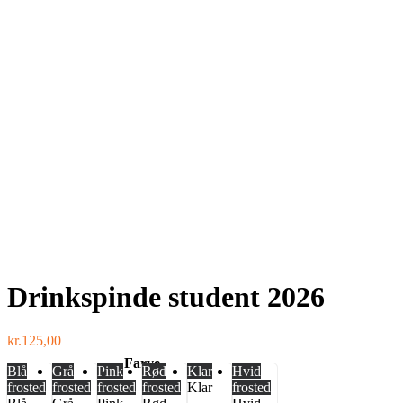
Drinkspinde student 2026
kr.
125,00
Farve
Blå
Grå
Pink
Rød
Klar
Hvid
frosted
frosted
frosted
frosted
Klar
frosted