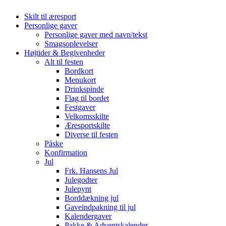
Skilt til æresport
Personlige gaver
Personlige gaver med navn/tekst
Smagsoplevelser
Højtider & Begivenheder
Alt til festen
Bordkort
Menukort
Drinkspinde
Flag til bordet
Festgaver
Velkomsskilte
Æresportskilte
Diverse til festen
Påske
Konfirmation
Jul
Frk. Hansens Jul
Julegodter
Julepynt
Borddækning jul
Gaveindpakning til jul
Kalendergaver
Pakke & Adventskalender