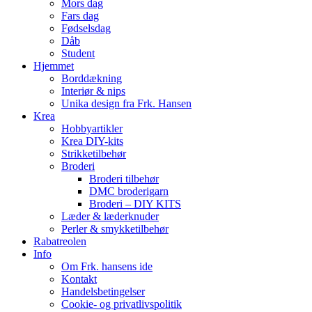
Mors dag
Fars dag
Fødselsdag
Dåb
Student
Hjemmet
Borddækning
Interiør & nips
Unika design fra Frk. Hansen
Krea
Hobbyartikler
Krea DIY-kits
Strikketilbehør
Broderi
Broderi tilbehør
DMC broderigarn
Broderi – DIY KITS
Læder & læderknuder
Perler & smykketilbehør
Rabatreolen
Info
Om Frk. hansens ide
Kontakt
Handelsbetingelser
Cookie- og privatlivspolitik