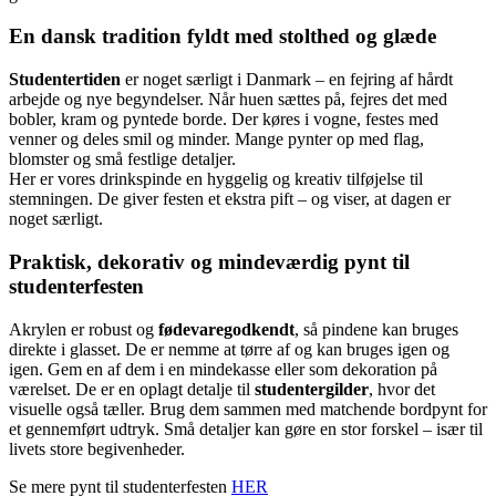
En dansk tradition fyldt med stolthed og glæde
Studentertiden
er noget særligt i Danmark – en fejring af hårdt
arbejde og nye begyndelser. Når huen sættes på, fejres det med
bobler, kram og pyntede borde. Der køres i vogne, festes med
venner og deles smil og minder. Mange pynter op med flag,
blomster og små festlige detaljer.
Her er vores drinkspinde en hyggelig og kreativ tilføjelse til
stemningen. De giver festen et ekstra pift – og viser, at dagen er
noget særligt.
Praktisk, dekorativ og mindeværdig pynt til
studenterfesten
Akrylen er robust og
fødevaregodkendt
, så pindene kan bruges
direkte i glasset. De er nemme at tørre af og kan bruges igen og
igen. Gem en af dem i en mindekasse eller som dekoration på
værelset. De er en oplagt detalje til
studentergilder
, hvor det
visuelle også tæller. Brug dem sammen med matchende bordpynt for
et gennemført udtryk. Små detaljer kan gøre en stor forskel – især til
livets store begivenheder.
Se mere pynt til studenterfesten
HER