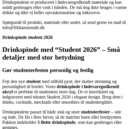
Drinkspindene er produceret i fødevaregodkendt materiale og kan
snildt genbruges efter vask i hånden. De må dog ikke bruges i varme
drikke og tåler ej heller opvaskemaskine og mikroovn.
Spørgsmål til produkt, materiale eller andet, så send gerne en mail til
info@frkhansenside.dk
Drinkspinde student 2026
Drinkspinde med “Student 2026” – Små
detaljer med stor betydning
Gør studenterfesten personlig og festlig
Fejr den nye
student
med stilfuld pynt, der skaber stemning og
personlighed til bordet. Vores
drinkspinde i fødevaregodkendt
akryl
er perfekte til studentens store dag. De er laserskåret og
indgraveret med teksten
Student 2026
i elegant design. Brug dem i
drinks, cocktails, mocktails eller smoothies til studentergildet.
Drinkspindene passer til både små og store
studenterfester
– ude
og inde. De fås i flere farver, så de matcher huen eller bordpynten.
Pakken indeholder
5 flotte drinkspinde
, som kan genbruges eller
gemmes.