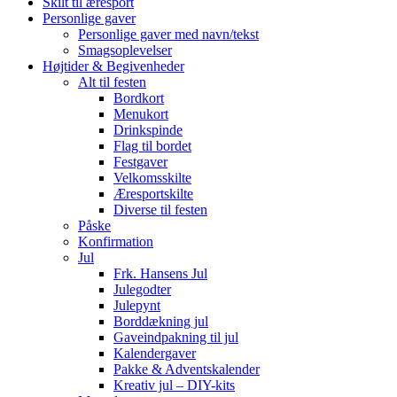
Skilt til æresport
Personlige gaver
Personlige gaver med navn/tekst
Smagsoplevelser
Højtider & Begivenheder
Alt til festen
Bordkort
Menukort
Drinkspinde
Flag til bordet
Festgaver
Velkomsskilte
Æresportskilte
Diverse til festen
Påske
Konfirmation
Jul
Frk. Hansens Jul
Julegodter
Julepynt
Borddækning jul
Gaveindpakning til jul
Kalendergaver
Pakke & Adventskalender
Kreativ jul – DIY-kits