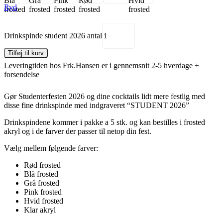
Blå
Grå
Pink
Rød
Hvid
Ryd
frosted
frosted
frosted
frosted
frosted
Drinkspinde student 2026 antal
Tilføj til kurv
Leveringtiden hos Frk.Hansen er i gennemsnit 2-5 hverdage +
forsendelse
Gør Studenterfesten 2026 og dine cocktails lidt mere festlig med
disse fine drinkspinde med indgraveret “STUDENT 2026”
Drinkspindene kommer i pakke a 5 stk. og kan bestilles i frosted
akryl og i de farver der passer til netop din fest.
Vælg mellem følgende farver:
Rød frosted
Blå frosted
Grå frosted
Pink frosted
Hvid frosted
Klar akryl