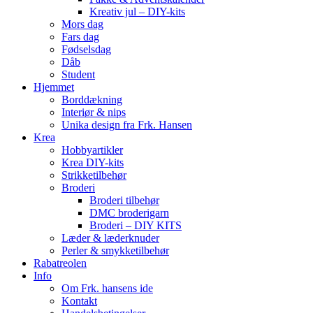
Kreativ jul – DIY-kits
Mors dag
Fars dag
Fødselsdag
Dåb
Student
Hjemmet
Borddækning
Interiør & nips
Unika design fra Frk. Hansen
Krea
Hobbyartikler
Krea DIY-kits
Strikketilbehør
Broderi
Broderi tilbehør
DMC broderigarn
Broderi – DIY KITS
Læder & læderknuder
Perler & smykketilbehør
Rabatreolen
Info
Om Frk. hansens ide
Kontakt