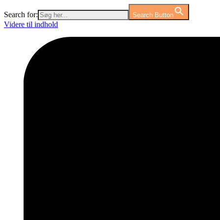
Search for:
Search Button
Videre til indhold