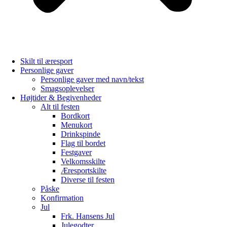
Skilt til æresport
Personlige gaver
Personlige gaver med navn/tekst
Smagsoplevelser
Højtider & Begivenheder
Alt til festen
Bordkort
Menukort
Drinkspinde
Flag til bordet
Festgaver
Velkomsskilte
Æresportskilte
Diverse til festen
Påske
Konfirmation
Jul
Frk. Hansens Jul
Julegodter