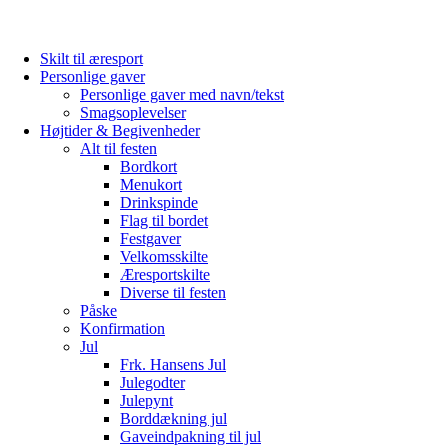
Skilt til æresport
Personlige gaver
Personlige gaver med navn/tekst
Smagsoplevelser
Højtider & Begivenheder
Alt til festen
Bordkort
Menukort
Drinkspinde
Flag til bordet
Festgaver
Velkomsskilte
Æresportskilte
Diverse til festen
Påske
Konfirmation
Jul
Frk. Hansens Jul
Julegodter
Julepynt
Borddækning jul
Gaveindpakning til jul