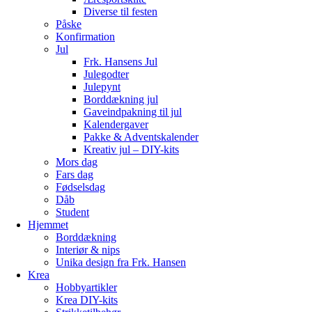
Diverse til festen
Påske
Konfirmation
Jul
Frk. Hansens Jul
Julegodter
Julepynt
Borddækning jul
Gaveindpakning til jul
Kalendergaver
Pakke & Adventskalender
Kreativ jul – DIY-kits
Mors dag
Fars dag
Fødselsdag
Dåb
Student
Hjemmet
Borddækning
Interiør & nips
Unika design fra Frk. Hansen
Krea
Hobbyartikler
Krea DIY-kits