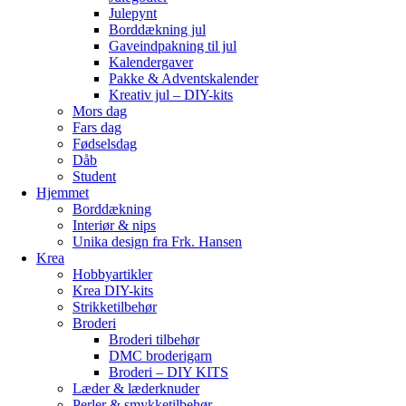
Julepynt
Borddækning jul
Gaveindpakning til jul
Kalendergaver
Pakke & Adventskalender
Kreativ jul – DIY-kits
Mors dag
Fars dag
Fødselsdag
Dåb
Student
Hjemmet
Borddækning
Interiør & nips
Unika design fra Frk. Hansen
Krea
Hobbyartikler
Krea DIY-kits
Strikketilbehør
Broderi
Broderi tilbehør
DMC broderigarn
Broderi – DIY KITS
Læder & læderknuder
Perler & smykketilbehør