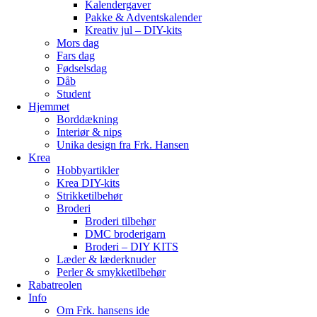
Kalendergaver
Pakke & Adventskalender
Kreativ jul – DIY-kits
Mors dag
Fars dag
Fødselsdag
Dåb
Student
Hjemmet
Borddækning
Interiør & nips
Unika design fra Frk. Hansen
Krea
Hobbyartikler
Krea DIY-kits
Strikketilbehør
Broderi
Broderi tilbehør
DMC broderigarn
Broderi – DIY KITS
Læder & læderknuder
Perler & smykketilbehør
Rabatreolen
Info
Om Frk. hansens ide