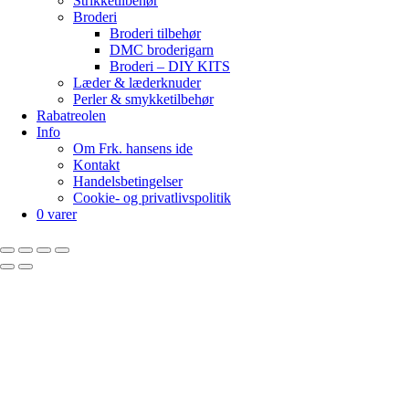
Strikketilbehør
Broderi
Broderi tilbehør
DMC broderigarn
Broderi – DIY KITS
Læder & læderknuder
Perler & smykketilbehør
Rabatreolen
Info
Om Frk. hansens ide
Kontakt
Handelsbetingelser
Cookie- og privatlivspolitik
0 varer