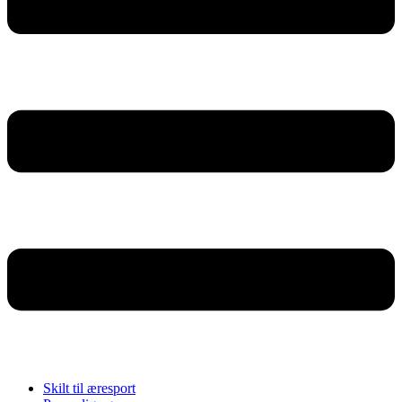
Skilt til æresport