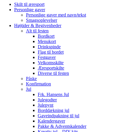
Skilt til æresport
Personlige gaver
Personlige gaver med navn/tekst
Smagsoplevelser
Højtider & Begivenheder
Alt til festen
Bordkort
Menukort
Drinkspinde
Flag til bordet
Festgaver
Velkomsskilte
Æresportskilte
Diverse til festen
Påske
Konfirmation
Jul
Frk. Hansens Jul
Julegodter
Julepynt
Borddækning jul
Gaveindpakning til jul
Kalendergaver
Pakke & Adventskalender
Kreativ jul – DIY-kits