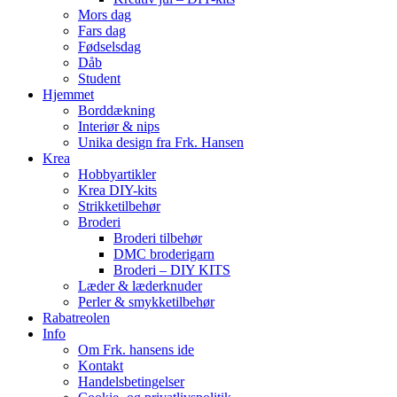
Mors dag
Fars dag
Fødselsdag
Dåb
Student
Hjemmet
Borddækning
Interiør & nips
Unika design fra Frk. Hansen
Krea
Hobbyartikler
Krea DIY-kits
Strikketilbehør
Broderi
Broderi tilbehør
DMC broderigarn
Broderi – DIY KITS
Læder & læderknuder
Perler & smykketilbehør
Rabatreolen
Info
Om Frk. hansens ide
Kontakt
Handelsbetingelser