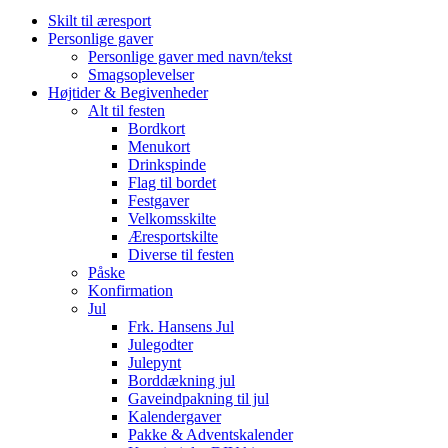
Skilt til æresport
Personlige gaver
Personlige gaver med navn/tekst
Smagsoplevelser
Højtider & Begivenheder
Alt til festen
Bordkort
Menukort
Drinkspinde
Flag til bordet
Festgaver
Velkomsskilte
Æresportskilte
Diverse til festen
Påske
Konfirmation
Jul
Frk. Hansens Jul
Julegodter
Julepynt
Borddækning jul
Gaveindpakning til jul
Kalendergaver
Pakke & Adventskalender