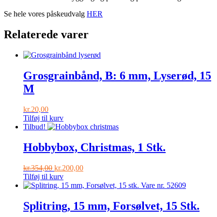
Se hele vores påskeudvalg
HER
Relaterede varer
Grosgrainbånd, B: 6 mm, Lyserød, 15
M
kr.
20,00
Tilføj til kurv
Tilbud!
Hobbybox, Christmas, 1 Stk.
Den
Den
kr.
354,00
kr.
200,00
oprindelige
aktuelle
Tilføj til kurv
pris
pris
var:
er:
kr.354,00.
kr.200,00.
Splitring, 15 mm, Forsølvet, 15 Stk.