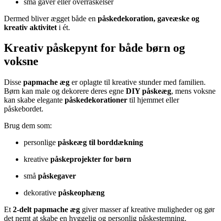
små gaver eller overraskelser
Dermed bliver ægget både en
påskedekoration, gaveæske og
kreativ aktivitet
i ét.
Kreativ påskepynt for både børn og
voksne
Disse
papmache æg
er oplagte til kreative stunder med familien.
Børn kan male og dekorere deres egne
DIY påskeæg
, mens voksne
kan skabe elegante
påskedekorationer
til hjemmet eller
påskebordet.
Brug dem som:
personlige
påskeæg til borddækning
kreative
påskeprojekter for børn
små
påskegaver
dekorative
påskeophæng
Et
2-delt papmache æg
giver masser af kreative muligheder og gør
det nemt at skabe en hyggelig og personlig påskestemning.