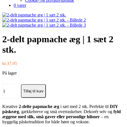
Cookie- og privatlivspolitik
0 varer
2-delt papmache æg | 1 sæt 2
stk.
kr.
37,95
På lager
Tilføj til kurv
2-
delt
papmache
Kreative
2-delte papmache æg
i sæt med 2 stk. Perfekte til
DIY
æg
påskeæg
, gækkebreve og små overraskelser. Dekorér selv og
fyld
|
æggene med slik, små gaver eller personlige hilsner
– en
1
hyggelig påsketradition for både børn og voksne.
sæt