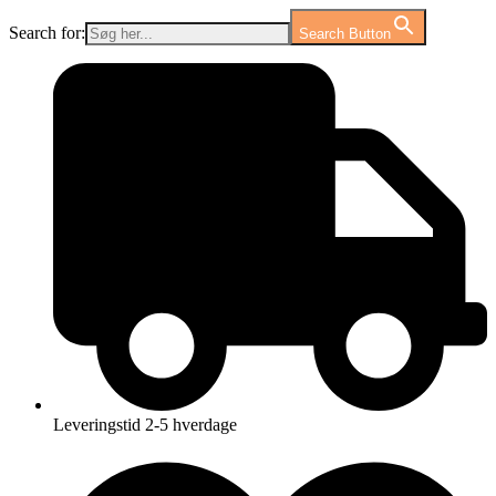
Search for:
Search Button
Videre
til
indhold
Leveringstid 2-5 hverdage