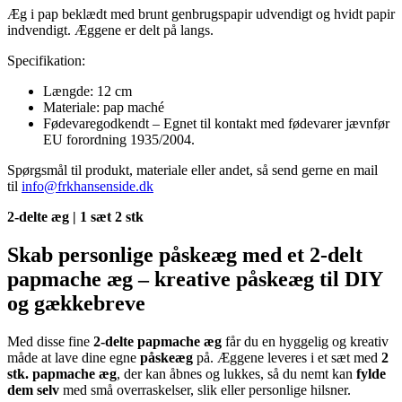
2
Æg i pap beklædt med brunt genbrugspapir udvendigt og hvidt papir
stk.
indvendigt. Æggene er delt på langs.
antal
Specifikation:
Længde: 12 cm
Materiale: pap maché
Fødevaregodkendt – Egnet til kontakt med fødevarer jævnfør
EU forordning 1935/2004.
Spørgsmål til produkt, materiale eller andet, så send gerne en mail
til
info@frkhansenside.dk
2-delte æg | 1 sæt 2 stk
Skab personlige påskeæg med et 2-delt
papmache æg – kreative påskeæg til DIY
og gækkebreve
Med disse fine
2-delte papmache æg
får du en hyggelig og kreativ
måde at lave dine egne
påskeæg
på. Æggene leveres i et sæt med
2
stk. papmache æg
, der kan åbnes og lukkes, så du nemt kan
fylde
dem selv
med små overraskelser, slik eller personlige hilsner.