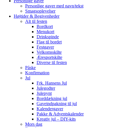
Personlige gaver
Personlige gaver med navn/tekst
Smagsoplevelser
Højtider & Begivenheder
Alt til festen
Bordkort
Menukort
Drinkspinde
Flag til bordet
Festgaver
Velkomsskilte
Æresportskilte
Diverse til festen
Påske
Konfirmation
Jul
Frk. Hansens Jul
Julegodter
Julepynt
Borddækning jul
Gaveindpakning til jul
Kalendergaver
Pakke & Adventskalender
Kreativ jul – DIY-kits
Mors dag