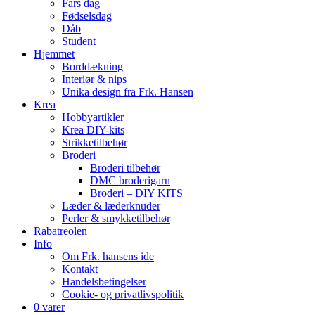
Fars dag
Fødselsdag
Dåb
Student
Hjemmet
Borddækning
Interiør & nips
Unika design fra Frk. Hansen
Krea
Hobbyartikler
Krea DIY-kits
Strikketilbehør
Broderi
Broderi tilbehør
DMC broderigarn
Broderi – DIY KITS
Læder & læderknuder
Perler & smykketilbehør
Rabatreolen
Info
Om Frk. hansens ide
Kontakt
Handelsbetingelser
Cookie- og privatlivspolitik
0 varer