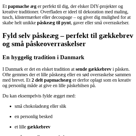
Et
papmache æg
er perfekt til dig, der elsker DIY-projekter og
kreative traditioner. Overfladen er ideel til dekoration med maling,
tusch, klistermærker eller decoupage – og giver dig mulighed for at
skabe helt unikke
påskeæg til pynt
, gaver eller små overraskelser.
Fyld selv påskeæg – perfekt til gækkebrev
og små påskeoverraskelser
En hyggelig tradition i Danmark
I Danmark er det en elsket tradition at
sende gækkebrev
i påsken.
Ofte gemmes der et lille påskeæg eller en sød overraskelse sammen
med brevet. Et
2 delt papmacheæg
er derfor oplagt som en kreativ
og personlig måde at give en lille påskehilsen på.
Du kan eksempelvis fylde ægget med:
små chokoladeæg eller slik
en personlig besked
et lille
gækkebrev