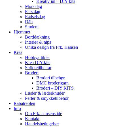
Kreativ jul – DIY-kits
Mors dag
Fars dag
Fødselsdag
Dåb
Student
Hjemmet
Borddækning
Interiør & nips
Unika design fra Frk. Hansen
Krea
Hobbyartikler
Krea DIY-kits
Strikketilbehør
Broderi
Broderi tilbehør
DMC broderigarn
Broderi – DIY KITS
Læder & læderknuder
Perler & smykketilbehør
Rabatreolen
Info
Om Frk. hansens ide
Kontakt
Handelsbetingelser