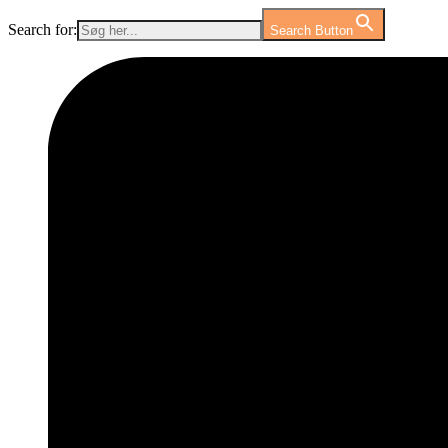
Search for:
Search Button
Videre
til
indhold