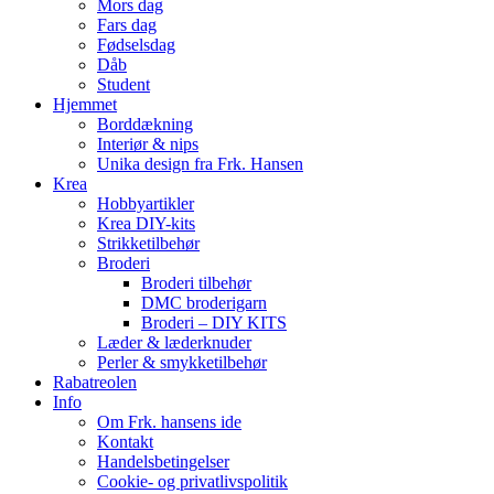
Mors dag
Fars dag
Fødselsdag
Dåb
Student
Hjemmet
Borddækning
Interiør & nips
Unika design fra Frk. Hansen
Krea
Hobbyartikler
Krea DIY-kits
Strikketilbehør
Broderi
Broderi tilbehør
DMC broderigarn
Broderi – DIY KITS
Læder & læderknuder
Perler & smykketilbehør
Rabatreolen
Info
Om Frk. hansens ide
Kontakt
Handelsbetingelser
Cookie- og privatlivspolitik