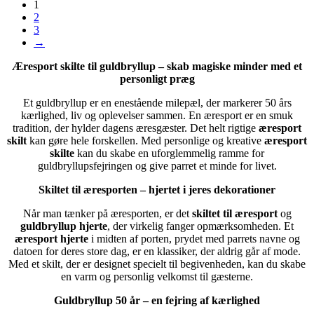
1
2
3
→
Æresport skilte til guldbryllup – skab magiske minder med et
personligt præg
Et guldbryllup er en enestående milepæl, der markerer 50 års
kærlighed, liv og oplevelser sammen. En æresport er en smuk
tradition, der hylder dagens æresgæster. Det helt rigtige
æresport
skilt
kan gøre hele forskellen. Med personlige og kreative
æresport
skilte
kan du skabe en uforglemmelig ramme for
guldbryllupsfejringen og give parret et minde for livet.
Skiltet til æresporten – hjertet i jeres dekorationer
Når man tænker på æresporten, er det
skiltet til æresport
og
guldbryllup hjerte
, der virkelig fanger opmærksomheden. Et
æresport hjerte
i midten af porten, prydet med parrets navne og
datoen for deres store dag, er en klassiker, der aldrig går af mode.
Med et skilt, der er designet specielt til begivenheden, kan du skabe
en varm og personlig velkomst til gæsterne.
Guldbryllup 50 år – en fejring af kærlighed