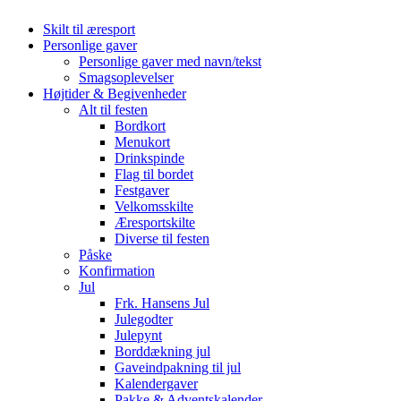
Skilt til æresport
Personlige gaver
Personlige gaver med navn/tekst
Smagsoplevelser
Højtider & Begivenheder
Alt til festen
Bordkort
Menukort
Drinkspinde
Flag til bordet
Festgaver
Velkomsskilte
Æresportskilte
Diverse til festen
Påske
Konfirmation
Jul
Frk. Hansens Jul
Julegodter
Julepynt
Borddækning jul
Gaveindpakning til jul
Kalendergaver
Pakke & Adventskalender