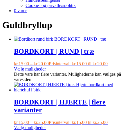
Handelsbetingelser
Cookie- og privatlivspolitik
0 varer
Guldbryllup
BORDKORT | RUND | træ
kr.
15,00
–
kr.
20,00
Prisinterval: kr.15,00 til kr.20,00
Vælg muligheder
Dette vare har flere varianter. Mulighederne kan vælges på
varesiden
BORDKORT | HJERTE | flere
varianter
kr.
15,00
–
kr.
25,00
Prisinterval: kr.15,00 til kr.25,00
Vælg muligheder