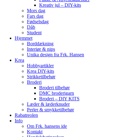
Kreativ jul – DIY-kits
Mors dag
Fars dag
Fødselsdag
Dåb
Student
Hjemmet
Borddækning
Interiør & nips
Unika design fra Frk. Hansen
Krea
Hobbyartikler
Krea DIY-kits
Strikketilbehør
Broderi
Broderi tilbehør
DMC broderigarn
Broderi – DIY KITS
Læder & læderknuder
Perler & smykketilbehør
Rabatreolen
Info
Om Frk. hansens ide
Kontakt