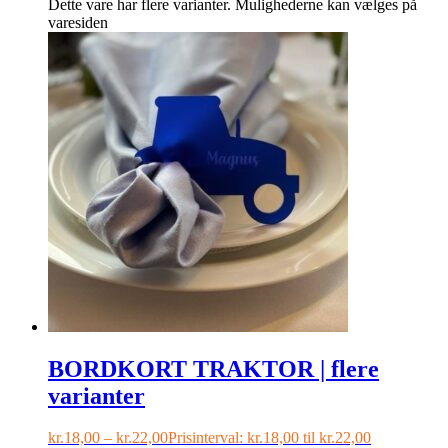
Dette vare har flere varianter. Mulighederne kan vælges på
varesiden
BORDKORT TRAKTOR | flere
varianter
kr.
18,00
–
kr.
22,00
Prisinterval: kr.18,00 til kr.22,00