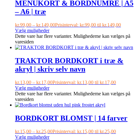
MENUKORT & BORDNUMRE | A5
– A6 | træ
kr.
99,00
–
kr.
149,00
Prisinterval: kr.99,00 til kr.149,00
Vælg muligheder
Dette vare har flere varianter. Mulighederne kan vælges på
varesiden
TRAKTOR BORDKORT i træ &
akryl | skriv selv navn
kr.
13,00
–
kr.
17,00
Prisinterval: kr.13,00 til kr.17,00
Vælg muligheder
Dette vare har flere varianter. Mulighederne kan vælges på
varesiden
BORDKORT BLOMST | 14 farver
kr.
15,00
–
kr.
25,00
Prisinterval: kr.15,00 til kr.25,00
Vælg muligheder