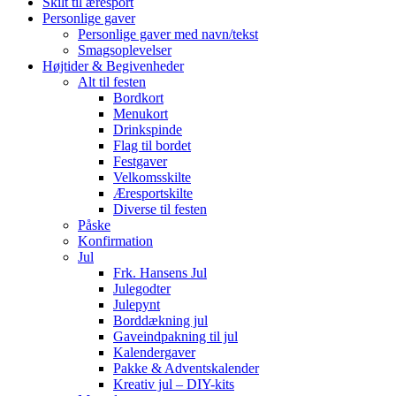
Skilt til æresport
Personlige gaver
Personlige gaver med navn/tekst
Smagsoplevelser
Højtider & Begivenheder
Alt til festen
Bordkort
Menukort
Drinkspinde
Flag til bordet
Festgaver
Velkomsskilte
Æresportskilte
Diverse til festen
Påske
Konfirmation
Jul
Frk. Hansens Jul
Julegodter
Julepynt
Borddækning jul
Gaveindpakning til jul
Kalendergaver
Pakke & Adventskalender
Kreativ jul – DIY-kits