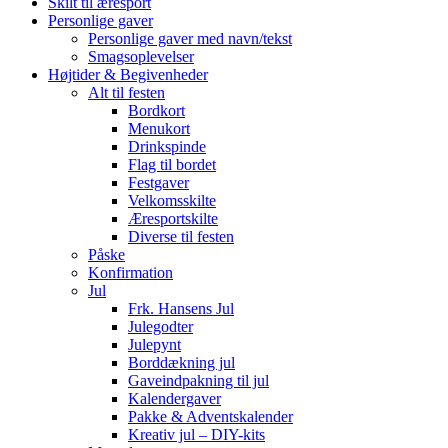
Skilt til æresport
Personlige gaver
Personlige gaver med navn/tekst
Smagsoplevelser
Højtider & Begivenheder
Alt til festen
Bordkort
Menukort
Drinkspinde
Flag til bordet
Festgaver
Velkomsskilte
Æresportskilte
Diverse til festen
Påske
Konfirmation
Jul
Frk. Hansens Jul
Julegodter
Julepynt
Borddækning jul
Gaveindpakning til jul
Kalendergaver
Pakke & Adventskalender
Kreativ jul – DIY-kits