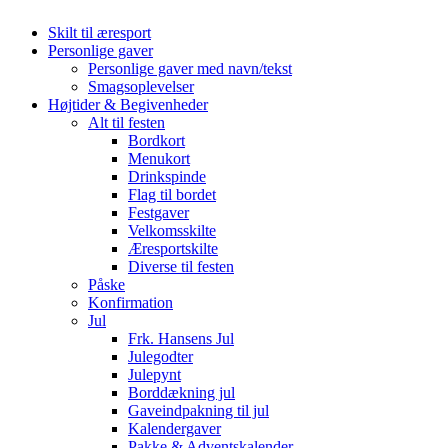
Skilt til æresport
Personlige gaver
Personlige gaver med navn/tekst
Smagsoplevelser
Højtider & Begivenheder
Alt til festen
Bordkort
Menukort
Drinkspinde
Flag til bordet
Festgaver
Velkomsskilte
Æresportskilte
Diverse til festen
Påske
Konfirmation
Jul
Frk. Hansens Jul
Julegodter
Julepynt
Borddækning jul
Gaveindpakning til jul
Kalendergaver
Pakke & Adventskalender