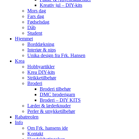
Kreativ jul – DIY-kits
Mors dag
Fars dag
Fødselsdag
Dåb
Student
Hjemmet
Borddækning
Interiør & nips
Unika design fra Frk. Hansen
Krea
Hobbyartikler
Krea DIY-kits
Strikketilbehør
Broderi
Broderi tilbehør
DMC broderigarn
Broderi – DIY KITS
Læder & læderknuder
Perler & smykketilbehør
Rabatreolen
Info
Om Frk. hansens ide
Kontakt