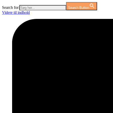
Search for:
Search Button
Videre til indhold