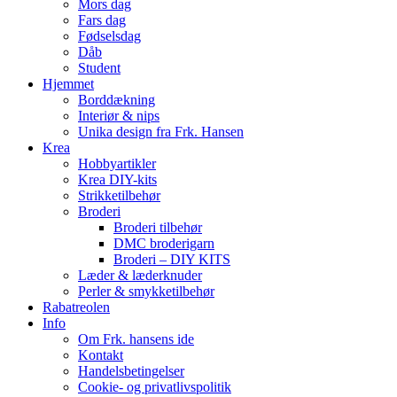
Mors dag
Fars dag
Fødselsdag
Dåb
Student
Hjemmet
Borddækning
Interiør & nips
Unika design fra Frk. Hansen
Krea
Hobbyartikler
Krea DIY-kits
Strikketilbehør
Broderi
Broderi tilbehør
DMC broderigarn
Broderi – DIY KITS
Læder & læderknuder
Perler & smykketilbehør
Rabatreolen
Info
Om Frk. hansens ide
Kontakt
Handelsbetingelser
Cookie- og privatlivspolitik