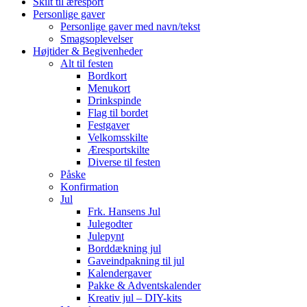
Skilt til æresport
Personlige gaver
Personlige gaver med navn/tekst
Smagsoplevelser
Højtider & Begivenheder
Alt til festen
Bordkort
Menukort
Drinkspinde
Flag til bordet
Festgaver
Velkomsskilte
Æresportskilte
Diverse til festen
Påske
Konfirmation
Jul
Frk. Hansens Jul
Julegodter
Julepynt
Borddækning jul
Gaveindpakning til jul
Kalendergaver
Pakke & Adventskalender
Kreativ jul – DIY-kits