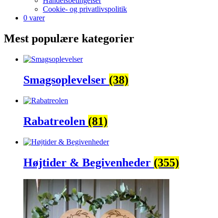
Handelsbetingelser
Cookie- og privatlivspolitik
0 varer
Mest populære kategorier
Smagsoplevelser
(38)
Rabatreolen
(81)
Højtider & Begivenheder
(355)