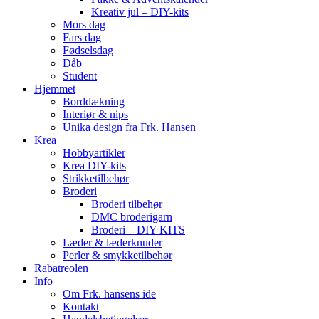
Kreativ jul – DIY-kits
Mors dag
Fars dag
Fødselsdag
Dåb
Student
Hjemmet
Borddækning
Interiør & nips
Unika design fra Frk. Hansen
Krea
Hobbyartikler
Krea DIY-kits
Strikketilbehør
Broderi
Broderi tilbehør
DMC broderigarn
Broderi – DIY KITS
Læder & læderknuder
Perler & smykketilbehør
Rabatreolen
Info
Om Frk. hansens ide
Kontakt