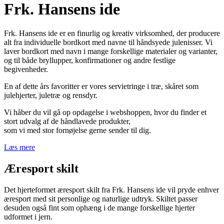
Frk. Hansens ide
Frk. Hansens ide er en finurlig og kreativ virksomhed, der producere
alt fra individuelle bordkort med navne til håndsyede julenisser. Vi
laver bordkort med navn i mange forskellige materialer og varianter,
og til både bryllupper, konfirmationer og andre festlige
begivenheder.
En af dette års favoritter er vores servietringe i træ, skåret som
julehjerter, juletræ og rensdyr.
Vi håber du vil gå op opdagelse i webshoppen, hvor du finder et
stort udvalg af de håndlavede produkter,
som vi med stor fornøjelse gerne sender til dig.
Læs mere
Æresport skilt
Det hjerteformet æresport skilt fra Frk. Hansens ide vil pryde enhver
æresport med sit personlige og naturlige udtryk. Skiltet passer
desuden også fint som ophæng i de mange forskellige hjerter
udformet i jern.