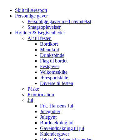
Skilt til æresport
Personlige gaver
Personlige gaver med navn/tekst
Smagsoplevelser
Højtider & Begivenheder
Alt til festen
Bordkort
Menukort
Drinkspinde
Flag til bordet
Festgaver
Velkomsskilte
Æresportskilte
Diverse til festen
Påske
Konfirmation
Jul
Frk. Hansens Jul
Julegodter
Julepynt
Borddækning jul
Gaveindpakning til jul
Kalendergaver
Pakke & Adventskalender