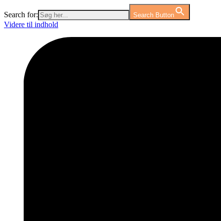
Search for:
Search Button
Videre til indhold