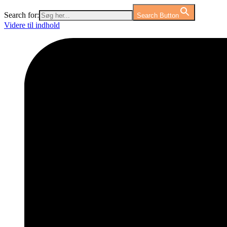
Search for:
Search Button
Videre til indhold